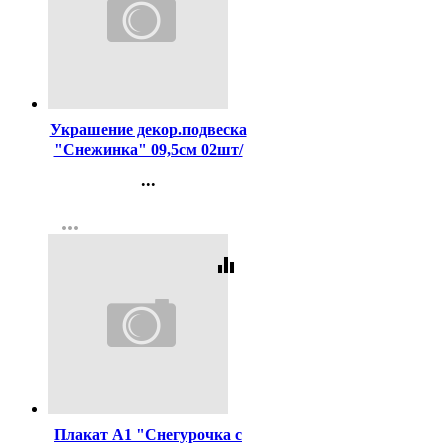
Код:
454355
Украшение декор.подвеска
"Снежинка" 09,5см 02шт/
наб. цв.золото арт.916-0853
...
Контакты
more_horiz
Регистрация
equalizer
Код:
456483
Плакат А1 "Снегурочка с