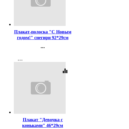
Код:
442322
Плакат-полоска "С Новым
годом!" снегири 92*29см
арт.9201520
...
Контакты
more_horiz
Регистрация
equalizer
Код:
442318
Плакат "Девочка с
коньками" 46*29см