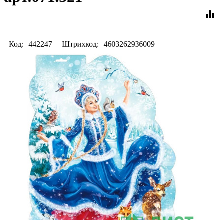
equalizer
Код:
442247
Штрихкод:
4603262936009