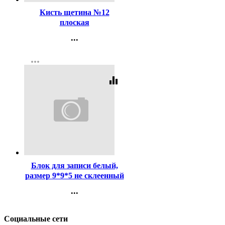
Кисть щетина №12
плоская
...
Контакты
more_horiz
Регистрация
equalizer
Код:
379665
Блок для записи белый,
размер 9*9*5 не склеенный
100г/м2 (Ст.24)
...
Контакты
Регистрация
Социальные сети