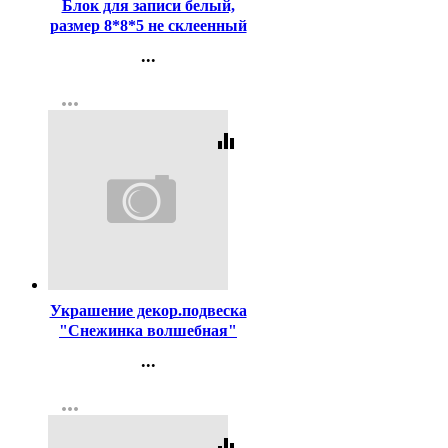
Блок для записи белый,
размер 8*8*5 не склеенный
80г/м2 (Attomex)
...
арт.2012907 (Ст.24)
Контакты
more_horiz
Регистрация
equalizer
Код:
454331
Украшение декор.подвеска
"Снежинка волшебная"
11,5см 03шт/наб. цв.белый
...
арт.916-1998
Контакты
more_horiz
Регистрация
equalizer