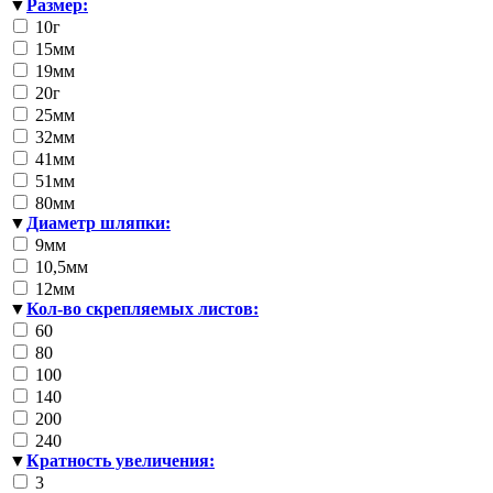
▼
Размер:
Принтеры, копиры, МФУ
Оборудование банковское
10г
Шредеры
15мм
19мм
20г
25мм
32мм
41мм
51мм
80мм
▼
Диаметр шляпки:
9мм
10,5мм
12мм
▼
Кол-во скрепляемых листов:
60
80
100
140
200
240
▼
Кратность увеличения:
3