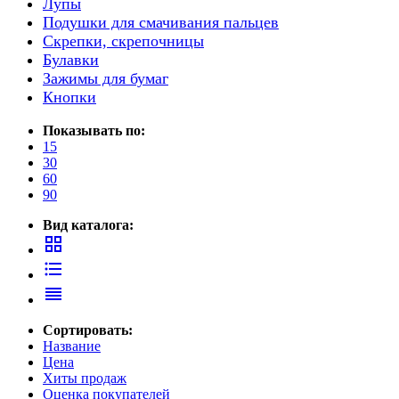
Лупы
Подушки для смачивания пальцев
Скрепки, скрепочницы
Булавки
Зажимы для бумаг
Кнопки
Показывать по:
15
30
60
90
Вид каталога:
grid_view
format_list_bulleted
reorder
Сортировать:
Название
Цена
Хиты продаж
Оценка покупателей