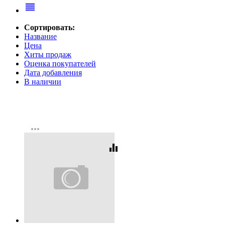
reorder
Сортировать:
Название
Цена
Хиты продаж
Оценка покупателей
Дата добавления
В наличии
more_horiz
equalizer
Код:
280871