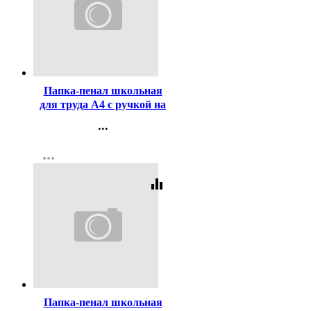
Код:
449779
Папка-пенал школьная
для труда А4 с ручкой на
молнии deVENTE Высший
...
дивизион (Super Division)
Контакты
арт.8057572
more_horiz
Регистрация
equalizer
Код:
452577
Папка-пенал школьная