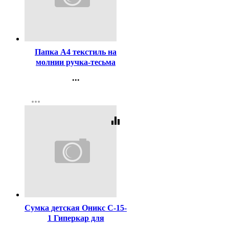
Код:
417101
Папка А4 текстиль на
молнии ручка-тесьма
Attomex Монстр для
...
бездорожья (Offroad
Контакты
Monster) с расширением
more_horiz
Регистрация
арт.3075304
equalizer
Код:
462645
Сумка детская Оникс С-15-
1 Гиперкар для
внешкольных занятий