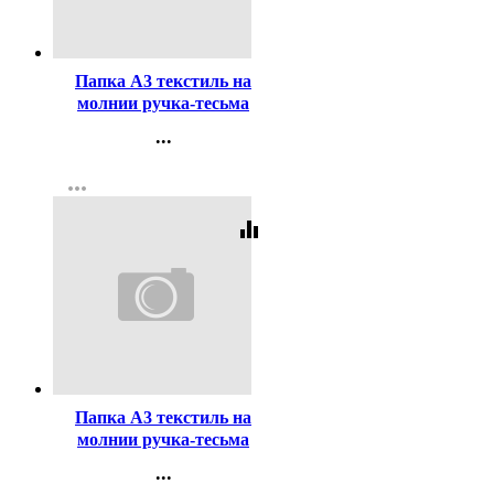
Код:
421606
Папка А3 текстиль на
молнии ручка-тесьма
Оникс Неон авто арт
...
ПМД3-20-4
Контакты
more_horiz
Регистрация
equalizer
Код:
422376
Папка А3 текстиль на
молнии ручка-тесьма
широкая боковина Оникс
...
Дино на скейте арт. ПМД 3-