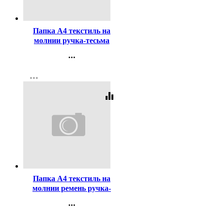
Код:
404980
Папка А4 текстиль на
молнии ручка-тесьма
широкая боковинка Оникс
...
Чёрный арт ПМД 4-01
Контакты
more_horiz
Регистрация
equalizer
Код:
408221
Папка А4 текстиль на
молнии ремень ручка-
тесьма широкая боковина
...
deVENTE Сиреневая
Контакты