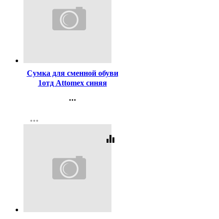
Код:
228081
Сумка для сменной обуви
1отд Attomex синяя
35х40см арт 7040723
...
Контакты
more_horiz
Регистрация
equalizer
Код:
228082