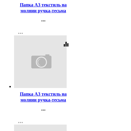
Папка А3 текстиль на
молнии ручка-тесьма
широкая боковина
...
deVENTE Синяя
Контакты
арт.3075922
more_horiz
Регистрация
equalizer
Код:
280872
Папка А3 текстиль на
молнии ручка-тесьма
широкая бок deVENTE
...
Черная 45x35x7 см арт
Контакты
3075923
more_horiz
Регистрация