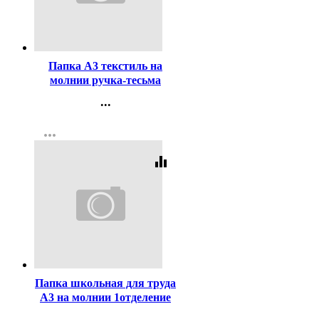
Код:
454218
Папка А3 текстиль на
молнии ручка-тесьма
Оникс Профессиональный
...
гонщик (Pro racer)
Контакты
широкая боковинка
more_horiz
Регистрация
арт.ПМД 3-22-4
equalizer
Код:
410138
Папка школьная для труда
А3 на молнии 1отделение
Prof-Press Синяя
...