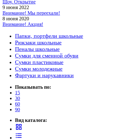
Шоу. Открытие
9 июня 2022
Внимание! Мы переехали!
8 июня 2020
Внимание! Акция!
Папки, портфели школьные
Рюкзаки школьные
Пеналы школьные
Сумки для сменной обуви
Сумки пластиковые
Сумки молодежные
Фартуки и нарукавники
Показывать по:
15
30
60
90
Вид каталога:
grid_view
format_list_bulleted