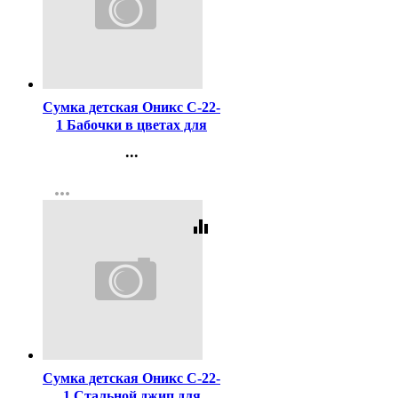
Код:
462647
Сумка детская Оникс С-22-
1 Бабочки в цветах для
внешкольных занятий
...
фольга 350х230х145мм
Контакты
more_horiz
Регистрация
equalizer
Код:
462648
Сумка детская Оникс С-22-
1 Стальной джип для