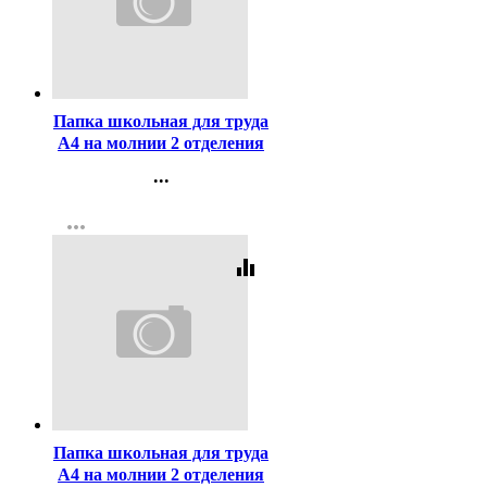
Код:
436985
Папка школьная для труда
А4 на молнии 2 отделения
Оникс Спортбайк арт ПТ-
...
Р13
Контакты
more_horiz
Регистрация
equalizer
Код:
448067
Папка школьная для труда
А4 на молнии 2 отделения