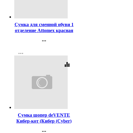
Код:
274889
Сумка для сменной обуви 1
отделение Attomex красная
34,5х42см арт 7040724
...
Контакты
more_horiz
Регистрация
equalizer
Код:
446245
Сумка шопер deVENTE
Кибер-кот (Кибер (Cyber)
Cat) двухсторонняя,
...
непромокаемая плащевка