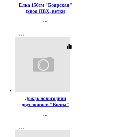
Елка 150см "Боярская"
(хвоя ПВХ, ветки
отгибные, подставка
...
металл.) арт.ЕБР 15
Контакты
more_horiz
Регистрация
equalizer
Код:
455455
Дождь новогодний
двуслойный "Волна"
20*500см цв.серебро
...
Контакты
more_horiz
Регистрация