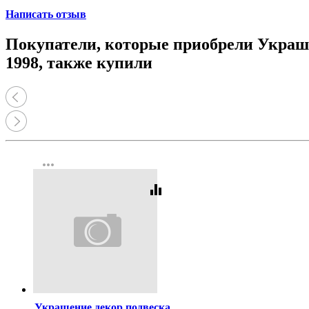
Принтеры, копиры, МФУ
Написать отзыв
Оборудование банковское
Шредеры
Покупатели, которые приобрели Украше
1998, также купили
more_horiz
equalizer
Код:
454355
Украшение декор.подвеска