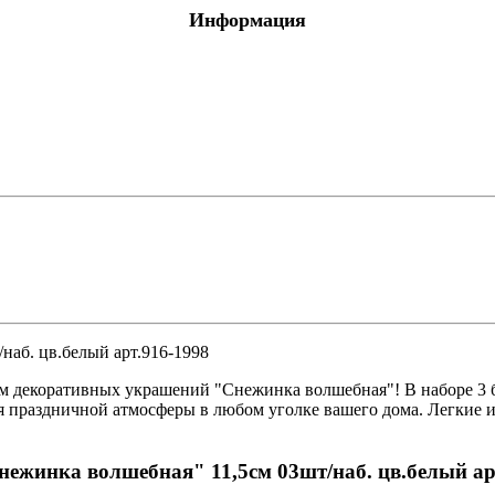
Информация
я обработка
 оргтехники
О
е с отделениями
наб. цв.белый арт.916-1998
ля
тов
 птицы, животные
ом декоративных украшений "Снежинка волшебная"! В наборе 3 
ия праздничной атмосферы в любом уголке вашего дома. Легкие 
нежинка волшебная" 11,5см 03шт/наб. цв.белый ар