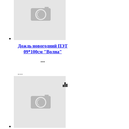
Код:
455381
Дождь новогодний ПЭТ
09*100см "Волна"
цв.золото арт.95919
...
Контакты
more_horiz
Регистрация
equalizer
Код:
285208