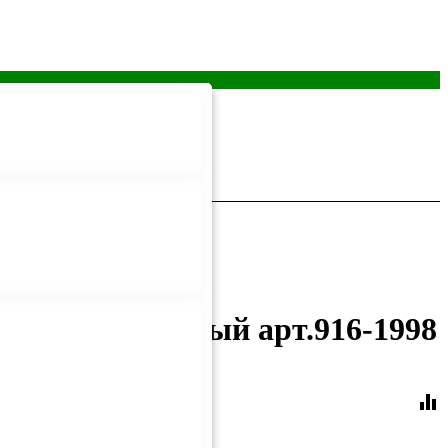
т/наб. цв.белый арт.916-1998
equalizer