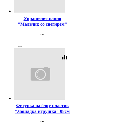
Код:
442288
Украшение-панно
"Мальчик со снегирем"
57*31см арт.92,817,00
...
Контакты
more_horiz
Регистрация
equalizer
Код:
455364
Фигурка на ёлку пластик
"Лошадка-игрушка" 08см
цв.красный арт.95331
...
Контакты