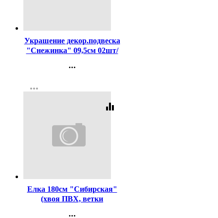
Код:
454355
Украшение декор.подвеска
"Снежинка" 09,5см 02шт/
наб. цв.золото арт.916-0853
...
Контакты
more_horiz
Регистрация
equalizer
Код:
18255
Елка 180см "Сибирская"
(хвоя ПВХ, ветки
отгибные, подставка
...