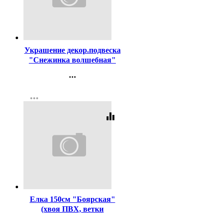
Код:
454331
Украшение декор.подвеска
"Снежинка волшебная"
11,5см 03шт/наб. цв.белый
...
арт.916-1998
Контакты
more_horiz
Регистрация
equalizer
Код:
285208
Елка 150см "Боярская"
(хвоя ПВХ, ветки
отгибные, подставка