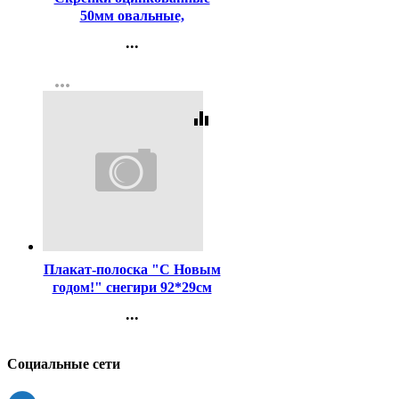
50мм овальные,
гофрированные 50шт/уп.
...
WorkMate арт.067000703
Контакты
more_horiz
Регистрация
equalizer
Код:
442322
Плакат-полоска "С Новым
годом!" снегири 92*29см
арт.9201520
...
Контакты
Регистрация
Социальные сети