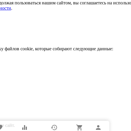
должая пользоваться нашим сайтом, вы соглашаетесь на использ
ности
.
ку файлов cookie, которые собирают следующие данные:
е сайт.
rite
equalizer
history
shopping_cart
person