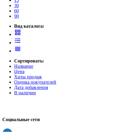
15
Принтеры, копиры, МФУ
30
Оборудование банковское
60
Шредеры
90
Вид каталога:
grid_view
format_list_bulleted
reorder
Сортировать:
Название
Цена
Хиты продаж
Оценка покупателей
Дата добавления
В наличии
Социальные сети