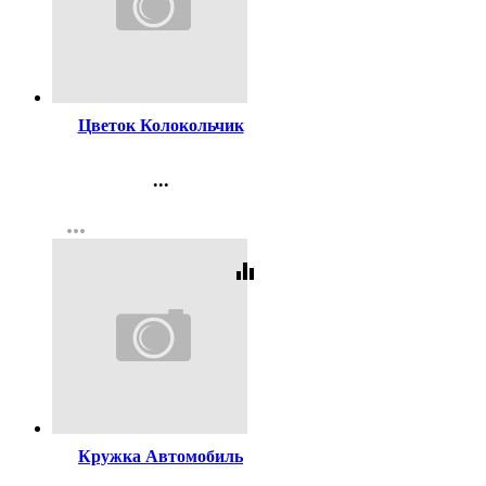
Код:
215378
Цветок Колокольчик
...
Контакты
more_horiz
Регистрация
equalizer
Код:
214218
Кружка Автомобиль