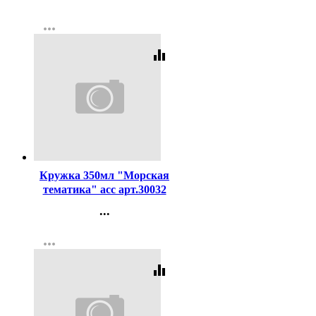
Контакты
more_horiz
Регистрация
equalizer
Код:
262312
Кружка 350мл "Морская
тематика" асс арт.30032
...
Контакты
more_horiz
Регистрация
equalizer