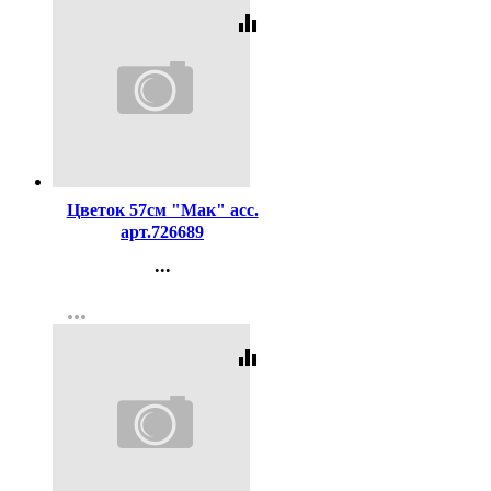
equalizer
Код:
341801
Цветок 57см "Мак" асс.
арт.726689
...
Контакты
more_horiz
Регистрация
equalizer