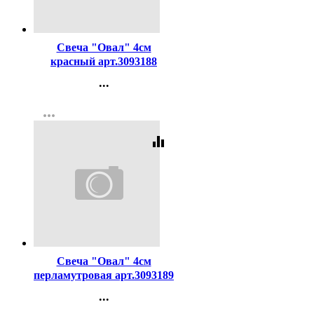
Код:
345764
Свеча "Овал" 4см
красный арт.3093188
...
Контакты
more_horiz
Регистрация
equalizer
Код:
345765
Свеча "Овал" 4см
перламутровая арт.3093189
...