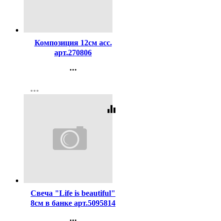
Код:
265088
Композиция 12см асс.
арт.270806
...
Контакты
more_horiz
Регистрация
equalizer
Код:
345813
Свеча "Life is beautiful"
8см в банке арт.5095814
...