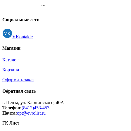
арт.4275053
...
Контакты
Регистрация
Социальные сети
VKontakte
Магазин
Каталог
Корзина
Оформить заказ
Обратная связь
г. Пенза, ул. Карпинского, 40А
Телефон:
(8412)453-453
Почта:
opt@evrolist.ru
ГК Лист