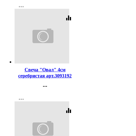
Контакты
more_horiz
Регистрация
equalizer
Код:
345766
Свеча "Овал" 4см
серебристая арт.3093192
...
Контакты
more_horiz
Регистрация
equalizer