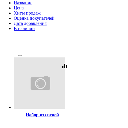
Название
Цена
Хиты продаж
Оценка покупателей
Дата добавления
В наличии
more_horiz
equalizer
Код:
214585
Набор из свечей