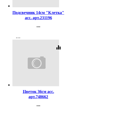
Код:
262018
Подсвечник 14см "Клетка"
асс. арт.231196
...
Контакты
more_horiz
Регистрация
equalizer
Код:
342044
Цветок 36см асс.
арт.748662
...
Контакты