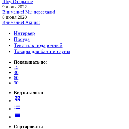
Шоу. Открытие
9 июня 2022
Внимание! Мы переехали!
8 июня 2020
Внимание! Акция!
Интерьер
Посуда
Текстиль подарочный
Товары для бани и сауны
Показывать по:
15
30
60
90
Вид каталога:
grid_view
format_list_bulleted
reorder
Сортировать: