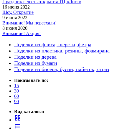
Праздник в честь открытия ТЦ «Лист»
16 июня 2022
Шоу. Открытие
9 июня 2022
Внимание! Мы переехали!
8 июня 2020
Внимание! Акция!
Поделки из флиса, шерсти, фетра
Поделки из пластика, резины, фоамирана
Поделки из дерева
Поделки из бумаги
Поделки из бисера, бусин, пайеток, страз
Показывать по:
15
30
60
90
Вид каталога:
grid_view
format_list_bulleted