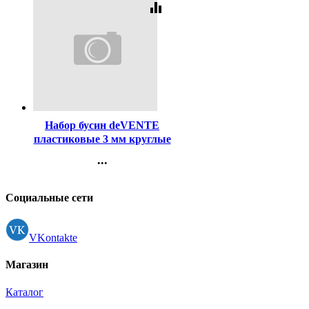
equalizer
Код:
452579
Набор бусин deVENTE
пластиковые 3 мм круглые
бусины глянец, ассорти, 5
...
мм бусины-буквы кубики,
Контакты
в пластиковом контейнере
Регистрация
арт.8001426
Социальные сети
VKontakte
Магазин
Каталог