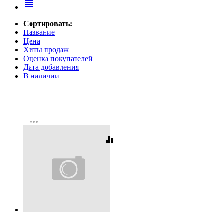
reorder
Сортировать:
Название
Цена
Хиты продаж
Оценка покупателей
Дата добавления
В наличии
more_horiz
equalizer
Код:
269419