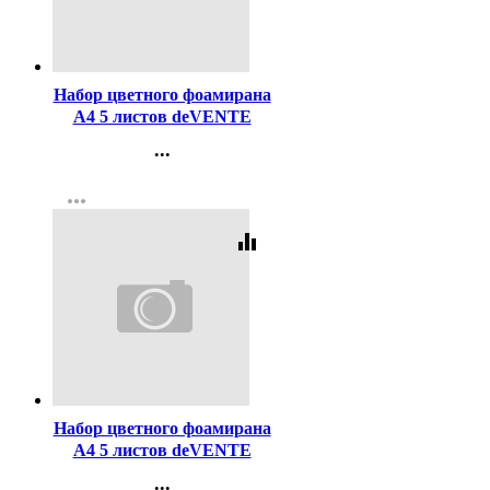
Код:
455123
Набор цветного фоамирана
А4 5 листов deVENTE
толщина 2 мм золотистый
...
с блестками арт.8112417
Контакты
more_horiz
Регистрация
equalizer
Код:
455124
Набор цветного фоамирана
А4 5 листов deVENTE
толщина 2 мм белый с
...