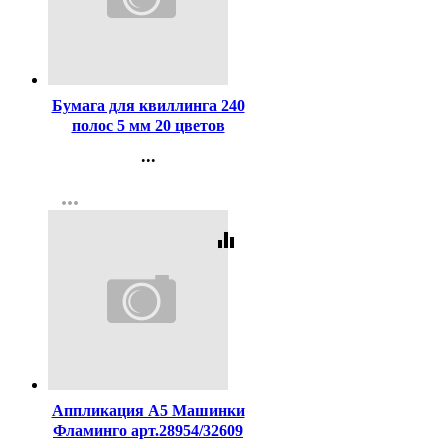
Код:
385038
Бумага для квиллинга 240
полос 5 мм 20 цветов
Mazari ассорти арт.M-4312
...
Контакты
more_horiz
Регистрация
equalizer
Код:
385978
Аппликация А5 Машинки
Фламинго арт.28954/32609