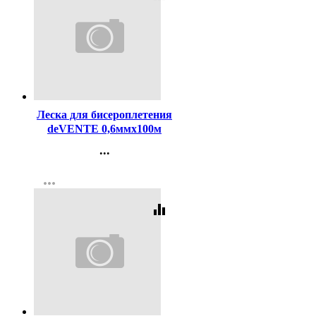
Код:
442565
Леска для бисероплетения
deVENTE 0,6ммх100м
эластичная прозрачная
...
арт.8001397
Контакты
more_horiz
Регистрация
equalizer
Код:
443412