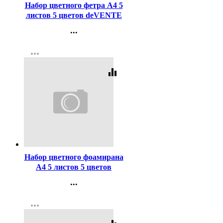
Набор цветного фетра А4 5
листов 5 цветов deVENTE
Яркие цвета 1 мм
...
самоклеющийся
Контакты
арт.8040690
more_horiz
Регистрация
equalizer
Код:
253857
Набор цветного фоамирана
А4 5 листов 5 цветов
deVENTE толщина 2 мм с
...
блестками арт.8040779
Контакты
more_horiz
Регистрация