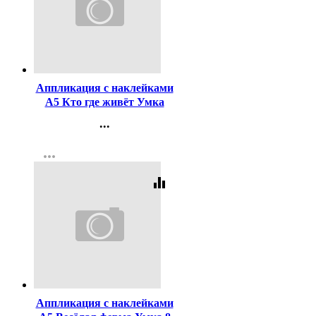
Код:
453278
Аппликация с наклейками
А5 Кто где живёт Умка
арт.978-5-506-10546-6
...
Контакты
more_horiz
Регистрация
equalizer
Код:
459263
Аппликация с наклейками