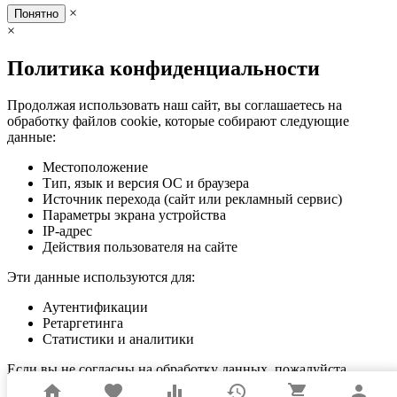
×
Понятно
×
Политика конфиденциальности
Продолжая использовать наш сайт, вы соглашаетесь на
обработку файлов cookie, которые собирают следующие
данные:
Местоположение
Тип, язык и версия ОС и браузера
Источник перехода (сайт или рекламный сервис)
Параметры экрана устройства
IP-адрес
Действия пользователя на сайте
Эти данные используются для:
Аутентификации
Ретаргетинга
Статистики и аналитики
Если вы не согласны на обработку данных, пожалуйста,
покиньте сайт.
home
favorite
equalizer
history
shopping_cart
person