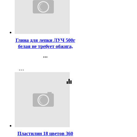
Код:
367307
Глина для лепки ЛУЧ 500г
белая не требует обжига,
затвердевает на воздухе
...
арт 31С 1960-08
Контакты
more_horiz
Регистрация
equalizer
Код:
312
Пластилин 18 цветов 360