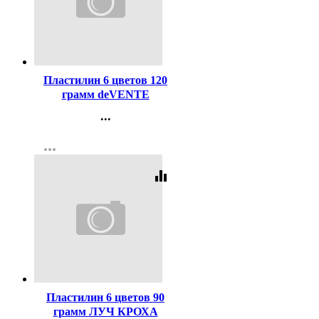
Код:
140167
Пластилин 6 цветов 120
грамм deVENTE
Классический со стеком
...
картонная коробка
Контакты
арт.8042414
more_horiz
Регистрация
equalizer
Код:
119668
Пластилин 6 цветов 90
грамм ЛУЧ КРОХА