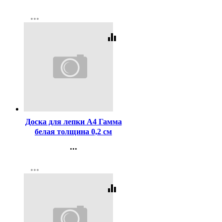
коробка арт 12С867-08
Контакты
more_horiz
Регистрация
equalizer
Код:
435127
Доска для лепки А4 Гамма
белая толщина 0,2 см
арт.10122028
...
Контакты
more_horiz
Регистрация
equalizer