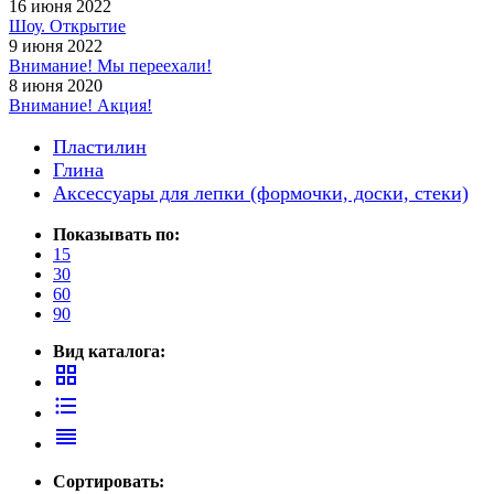
16 июня 2022
Шоу. Открытие
9 июня 2022
Внимание! Мы переехали!
8 июня 2020
Внимание! Акция!
Пластилин
Глина
Аксессуары для лепки (формочки, доски, стеки)
Показывать по:
15
30
60
90
Вид каталога:
grid_view
format_list_bulleted
reorder
Сортировать: