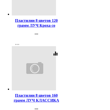
Код:
227987
Пластилин 8 цветов 120
грамм ЛУЧ Кроха со
стеком картоннка коробка
...
арт 25С 1551-08
Контакты
more_horiz
Регистрация
equalizer
Код:
40636
Пластилин 8 цветов 160
грамм ЛУЧ КЛАССИКА
со стеком картонная
...