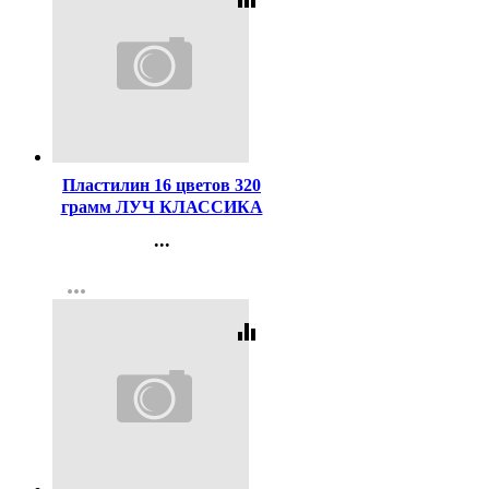
Код:
44220
Пластилин 16 цветов 320
грамм ЛУЧ КЛАССИКА
со стеком картонная
...
коробка арт 20С1329-08
Контакты
more_horiz
Регистрация
equalizer
Код:
408720