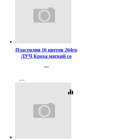
Код:
255917
Пластилин 16 цветов 264гр
ЛУЧ Кроха мягкий со
стеком арт 28С 1646-08
...
Контакты
more_horiz
Регистрация
equalizer
Код:
265857