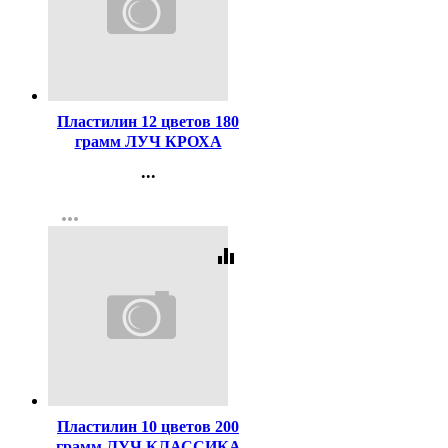
Код:
141465
Пластилин 12 цветов 180
грамм ЛУЧ КРОХА
мягкий со стеком арт 23С
...
1484-08
Контакты
more_horiz
Регистрация
equalizer
Код:
43885
Пластилин 10 цветов 200
грамм ЛУЧ КЛАССИКА