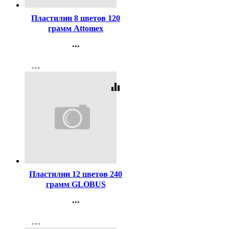
Пластилин 8 цветов 120
грамм Attomex
Классический картонная
...
коробка арт 8042920
Контакты
more_horiz
Регистрация
equalizer
Код:
314706
Пластилин 12 цветов 240
грамм GLOBUS
классический арт ПЛ12-
...
06К
Контакты
more_horiz
Регистрация