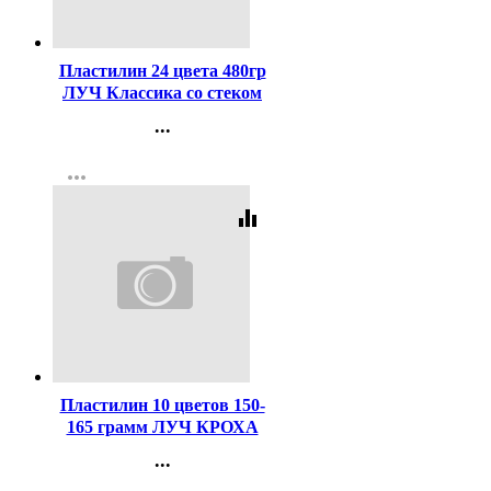
Код:
232698
Пластилин 24 цвета 480гр
ЛУЧ Классика со стеком
картонная коробка арт
...
28С1642-08
Контакты
more_horiz
Регистрация
equalizer
Код:
87425
Пластилин 10 цветов 150-
165 грамм ЛУЧ КРОХА
мягкий со стеком арт 12С
...
875-08
Контакты