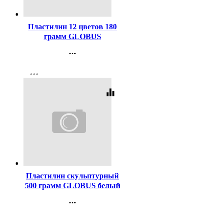
Код:
330423
Пластилин 12 цветов 180
грамм GLOBUS
классический повышенной
...
мягкости арт ПЛ12Д
Контакты
more_horiz
Регистрация
equalizer
Код:
340949
Пластилин скульптурный
500 грамм GLOBUS белый
мягкий арт ПЛС-07М
...
Контакты