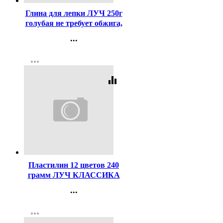
Глина для лепки ЛУЧ 250г
голубая не требует обжига,
затвердевает на воздухе
...
арт.32С 2134-08
Контакты
more_horiz
Регистрация
equalizer
Код:
40651
Пластилин 12 цветов 240
грамм ЛУЧ КЛАССИКА
со стеком картонная
...
коробка арт 7С331-08
Контакты
more_horiz
Регистрация