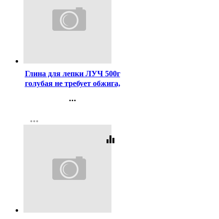
Код:
367308
Глина для лепки ЛУЧ 500г
голубая не требует обжига,
затвердевает на воздухе
...
арт 31С 1961-08
Контакты
more_horiz
Регистрация
equalizer
Код:
405080