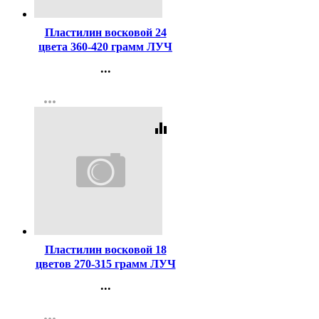
Пластилин восковой 24
цвета 360-420 грамм ЛУЧ
ФАНТАЗИЯ картонная
...
коробка арт 25C 1525-08
Контакты
more_horiz
Регистрация
equalizer
Код:
127993
Пластилин восковой 18
цветов 270-315 грамм ЛУЧ
ФАНТАЗИЯ картонная
...
коробка арт 25C 1524-08
Контакты