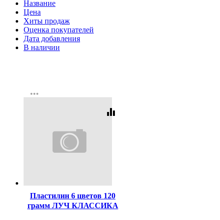
Название
Цена
Хиты продаж
Оценка покупателей
Дата добавления
В наличии
more_horiz
equalizer
Код:
40635
Пластилин 6 цветов 120
грамм ЛУЧ КЛАССИКА
со стеком картонная