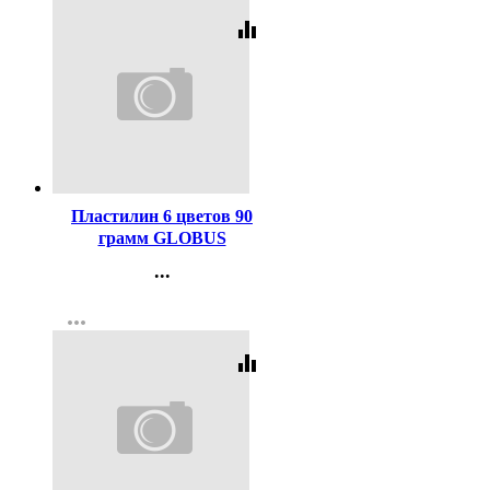
equalizer
Код:
330422
Пластилин 6 цветов 90
грамм GLOBUS
классический повышенной
...
мягкости арт ПЛ6Д
Контакты
more_horiz
Регистрация
equalizer