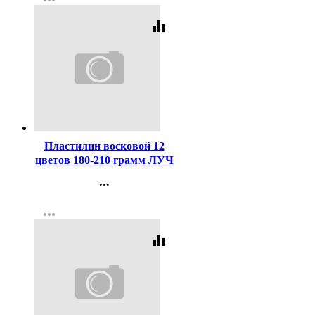
more_horiz
Регистрация
equalizer
Код:
127992
Пластилин восковой 12
цветов 180-210 грамм ЛУЧ
ФАНТАЗИЯ картонная
...
коробка арт 25C 1523-08
Контакты
more_horiz
Регистрация
equalizer