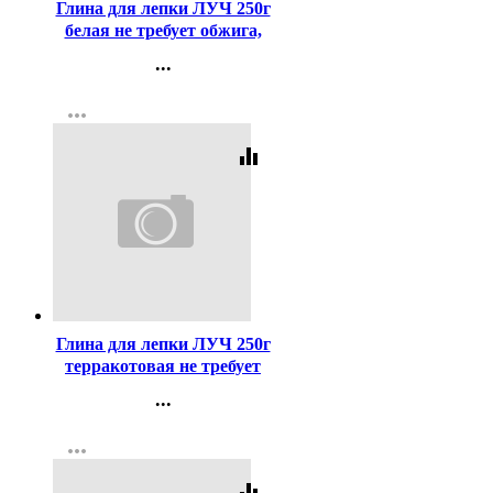
Глина для лепки ЛУЧ 250г
белая не требует обжига,
затвердевает на воздухе
...
арт.32С 2133-08
Контакты
more_horiz
Регистрация
equalizer
Код:
408722
Глина для лепки ЛУЧ 250г
терракотовая не требует
обжига, затвердевает на
...
воздухе арт.32С 2135-08
Контакты
more_horiz
Регистрация
equalizer