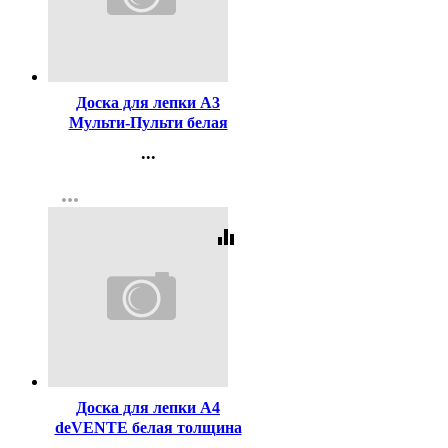
Код:
441807
Доска для лепки А3
Мульти-Пульти белая
толщина пластика 0,60 мм
...
арт.ДЛ600_53249
Контакты
more_horiz
Регистрация
equalizer
Код:
458063
Доска для лепки А4
deVENTE белая толщина
0,05 см арт.8041528