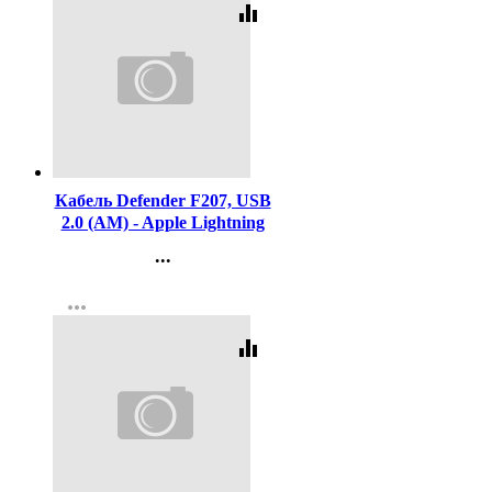
equalizer
Код:
438778
Кабель Defender F207, USB
2.0 (AM) - Apple Lightning
(M), 1метр, 2.4А,
...
силиконовая оплетка,
Контакты
красный
more_horiz
Регистрация
equalizer
Код:
441752