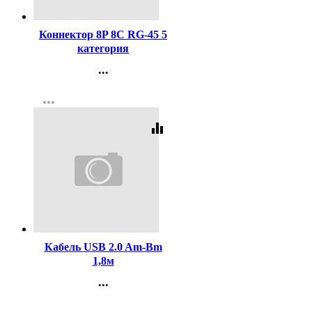
Код:
3978
Коннектор 8P 8C RG-45 5
категория
...
Контакты
more_horiz
Регистрация
equalizer
Код:
5694
Кабель USB 2.0 Am-Bm
1,8м
...
Контакты