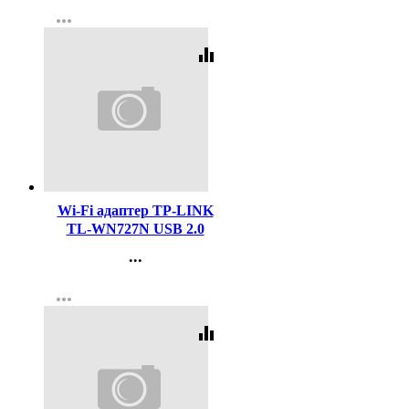
Контакты
more_horiz
Регистрация
equalizer
Код:
454547
Wi-Fi адаптер TP-LINK
TL-WN727N USB 2.0
...
Контакты
more_horiz
Регистрация
equalizer