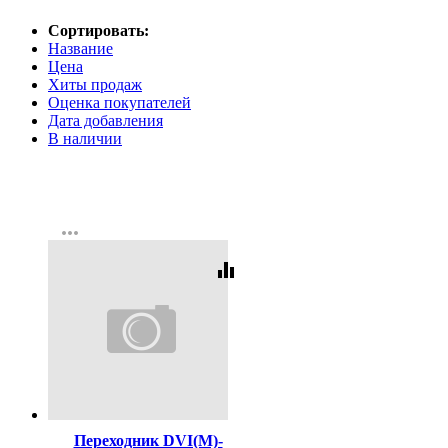
Сортировать:
Название
Цена
Хиты продаж
Оценка покупателей
Дата добавления
В наличии
more_horiz
equalizer
Код:
64611
Переходник DVI(M)-