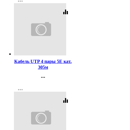
more_horiz
Регистрация
equalizer
Код:
358848
Кабель UTP 4 пары 5E кат.
305м
...
Контакты
more_horiz
Регистрация
equalizer