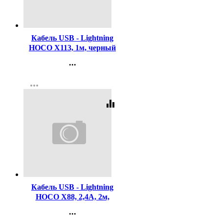
Код:
451969
Кабель USB - Lightning
HOCO X113, 1м, черный
...
Контакты
more_horiz
Регистрация
equalizer
Код:
451970
Кабель USB - Lightning
HOCO X88, 2,4A, 2м,
белый
...