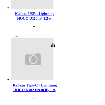
Код:
446599
Кабель USB - Lightning
HOCO U110 iP, 1.2 м,
черный
...
Контакты
more_horiz
Регистрация
equalizer
Код:
446600
Кабель Type-C - Lightning
HOCO X102 Fresh iP, 1 м,
черный
...
Контакты