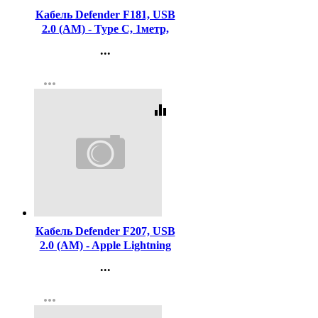
Кабель Defender F181, USB
2.0 (AM) - Type C, 1метр,
2.4А, нейлоновая оплетка,
...
чёрный
Контакты
more_horiz
Регистрация
equalizer
Код:
438777
Кабель Defender F207, USB
2.0 (AM) - Apple Lightning
(M), 1метр, 2.4А,
...
силиконовая оплетка,
Контакты
зелёный
more_horiz
Регистрация