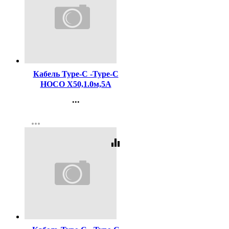
Код:
419286
Кабель Type-C -Type-C
HOCO X50,1.0м,5А
цв.черный
...
Контакты
more_horiz
Регистрация
equalizer
Код:
421271