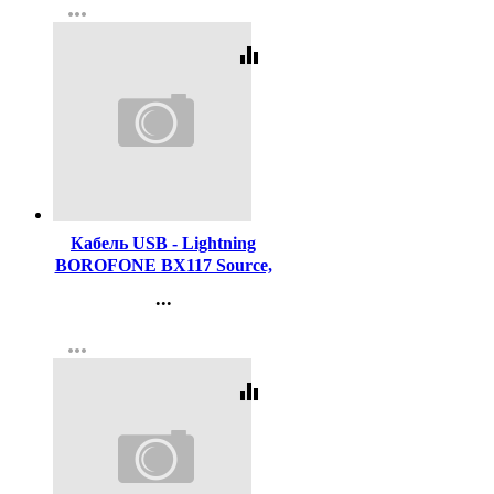
more_horiz
Регистрация
equalizer
Код:
451968
Кабель USB - Lightning
BOROFONE BX117 Source,
1м, белый
...
Контакты
more_horiz
Регистрация
equalizer