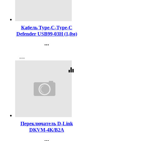
Код:
286130
Кабель Type-C-Type-C
Defender USB99-03H (1,0м)
2.1A черный. силикон
...
Контакты
more_horiz
Регистрация
equalizer
Код:
299822
Переключатель D-Link
DKVM-4K/B2A
...