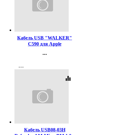
Код:
387904
Кабель USB "WALKER"
C590 для Apple
магнитный,с
...
индикатором,в
Контакты
мат.обмотке (2.4А),
more_horiz
Регистрация
серебряный
equalizer
Код:
325434
Кабель USB08-03H