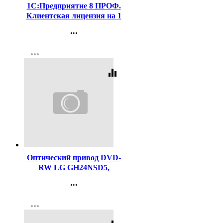
1С:Предприятие 8 ПРОФ.
Клиентская лицензия на 1
рабочее место.
...
Электронная поставка
Контакты
more_horiz
Регистрация
equalizer
Код:
310589
Оптический привод DVD-
RW LG GH24NSD5,
внутренний, SATA, черный
...
Контакты
more_horiz
Регистрация