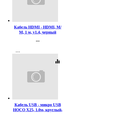
Код:
371342
Кабель HDMI - HDMI, М/
М, 1 м, v1.4, черный
...
Контакты
more_horiz
Регистрация
equalizer
Код:
375325
Кабель USB - микро USB
HOCO X25, 1.0м, круглый,