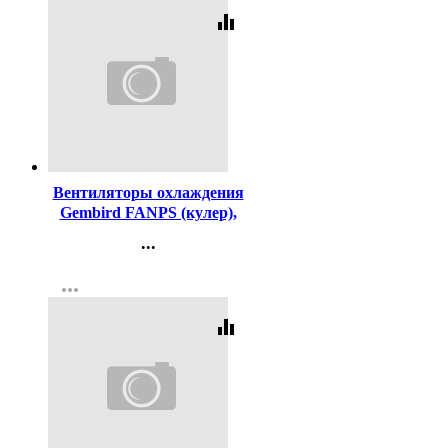
equalizer
Код:
417797
Вентиляторы охлаждения
Gembird FANPS (кулер),
80x80x25 ШТУКА
...
Контакты
more_horiz
Регистрация
equalizer