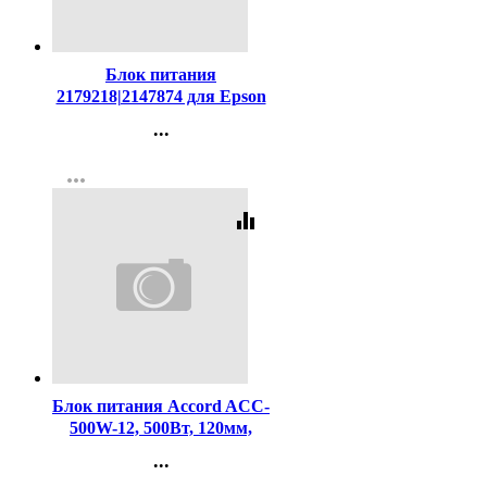
Код:
457459
Блок питания
2179218|2147874 для Epson
XP-202/XP-322/XP-
...
422/L110/L210/L300/L355/L455
Контакты
more_horiz
Регистрация
equalizer
Код:
458573
Блок питания Accord ACC-
500W-12, 500Вт, 120мм,
черный
...