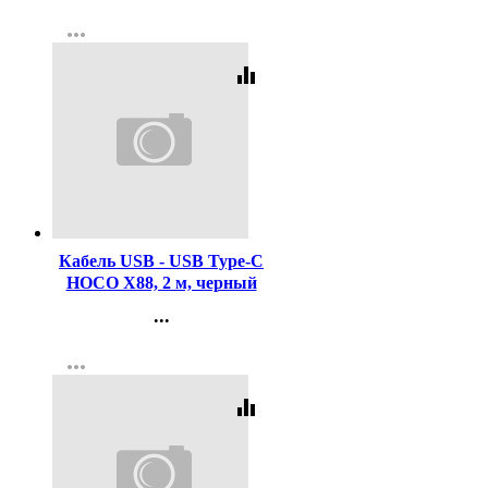
Контакты
more_horiz
Регистрация
equalizer
Код:
451973
Кабель USB - USB Type-C
HOCO X88, 2 м, черный
...
Контакты
more_horiz
Регистрация
equalizer