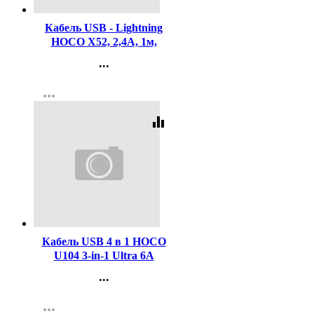
Кабель USB - Lightning
HOCO X52, 2,4A, 1м,
магнитный, черный
...
Контакты
more_horiz
Регистрация
equalizer
Код:
441758
Кабель USB 4 в 1 HOCO
U104 3-in-1 Ultra 6A
(iP+Micro+Type-C), 1м,
...
черный
Контакты
more_horiz
Регистрация