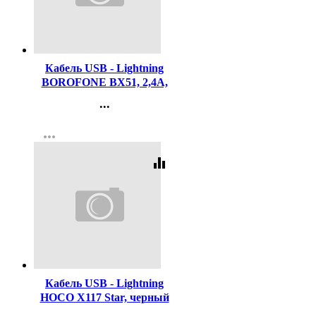
Код:
453697
Кабель USB - Lightning
BOROFONE BX51, 2,4A,
1м, черный
...
Контакты
more_horiz
Регистрация
equalizer
Код:
453701
Кабель USB - Lightning
HOCO X117 Star, черный