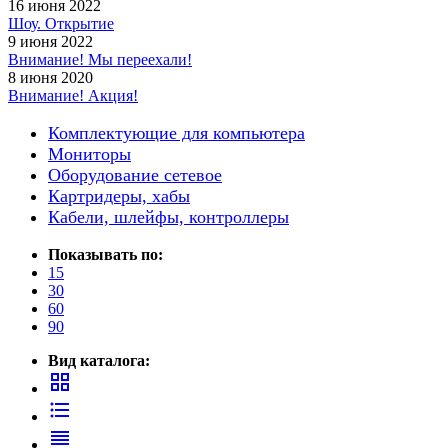
16 июня 2022
Шоу. Открытие
9 июня 2022
Внимание! Мы переехали!
8 июня 2020
Внимание! Акция!
Комплектующие для компьютера
Мониторы
Оборудование сетевое
Картридеры, хабы
Кабели, шлейфы, контроллеры
Показывать по:
15
30
60
90
Вид каталога:
grid_view
format_list_bulleted
reorder