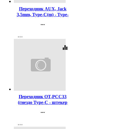
Переходник AUX, Jack
3,5mm, Type-C(m) - Type-
C(f) HOCO LS26, плоский,
...
пластик, цвет: серебряный
Контакты
more_horiz
Регистрация
equalizer
Код:
409990
Переходник OT-PCC33
(гнездо Type-C - штекер
USB 3.0)
...
Контакты
more_horiz
Регистрация