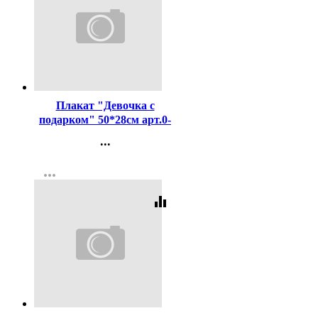
Код:
443925
Плакат "Девочка с
подарком" 50*28см арт.0-
35-5038
...
Контакты
more_horiz
Регистрация
equalizer
Код:
285278