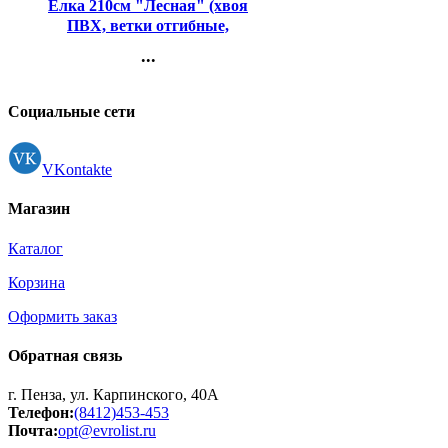
Елка 210см "Лесная" (хвоя
ПВХ, ветки отгибные,
подставка пластик)
...
арт.ЕЛЕС 21
Контакты
Регистрация
Социальные сети
VKontakte
Магазин
Каталог
Корзина
Оформить заказ
Обратная связь
г. Пенза, ул. Карпинского, 40А
Телефон:
(8412)453-453
Почта:
opt@evrolist.ru