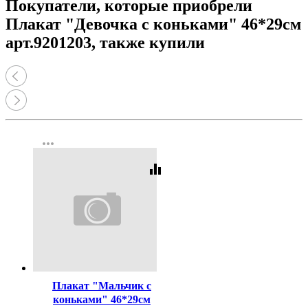
Покупатели, которые приобрели
Плакат "Девочка с коньками" 46*29см
арт.9201203, также купили
more_horiz
equalizer
Код:
442319
Плакат "Мальчик с
коньками" 46*29см