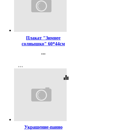
Код:
442317
Плакат "Зимнее
солнышко" 60*44см
арт.9201191
...
Контакты
more_horiz
Регистрация
equalizer
Код:
442247
Украшение-панно