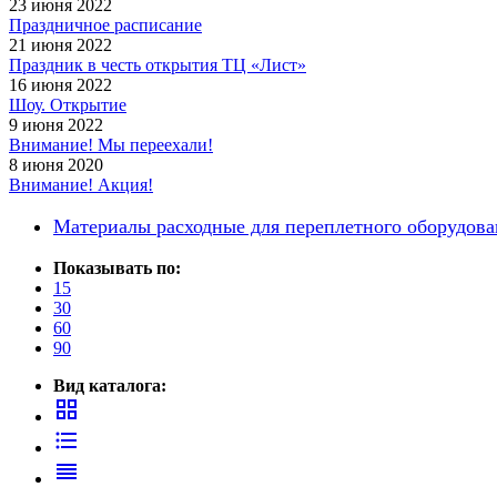
23 июня 2022
Принтеры, копиры, МФУ
Праздничное расписание
Оборудование банковское
21 июня 2022
Шредеры
Праздник в честь открытия ТЦ «Лист»
16 июня 2022
Шоу. Открытие
9 июня 2022
Внимание! Мы переехали!
8 июня 2020
Внимание! Акция!
Материалы расходные для переплетного оборудова
Показывать по:
15
30
60
90
Вид каталога:
grid_view
format_list_bulleted
reorder