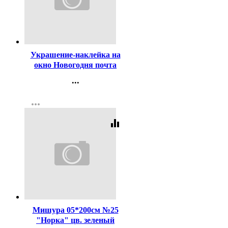
Код:
199665
Украшение-наклейка на
окно Новогодня почта
45*35см арт.75166
...
Контакты
more_horiz
Регистрация
equalizer
Код:
102586
Мишура 05*200см №25
"Норка" цв. зеленый