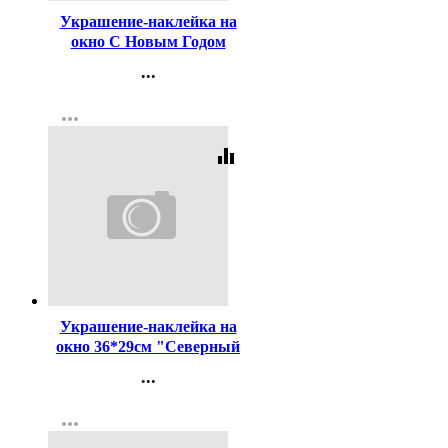
Украшение-наклейка на
окно С Новым Годом
54*21см арт.41684
...
Контакты
more_horiz
Регистрация
equalizer
Код:
199670
Украшение-наклейка на
окно 36*29см "Северный
мишка на машине"
...
арт.75150
Контакты
more_horiz
Регистрация