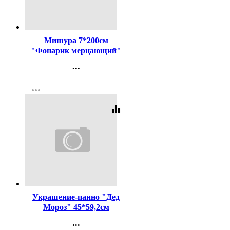
Код:
331001
Мишура 7*200см
"Фонарик мерцающий"
сине-красный арт.215-381
...
Контакты
more_horiz
Регистрация
equalizer
Код:
332986
Украшение-панно "Дед
Мороз" 45*59,2см
арт.4551610
...