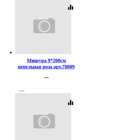
equalizer
Код:
243583
Мишура 9*200см
пепельная роза арт.78809
...
Контакты
more_horiz
Регистрация
equalizer