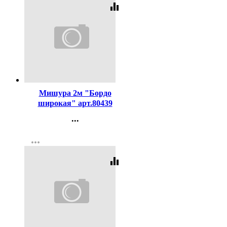
equalizer
Код:
290101
Мишура 2м "Бордо
широкая" арт.80439
...
Контакты
more_horiz
Регистрация
equalizer
Код:
290107