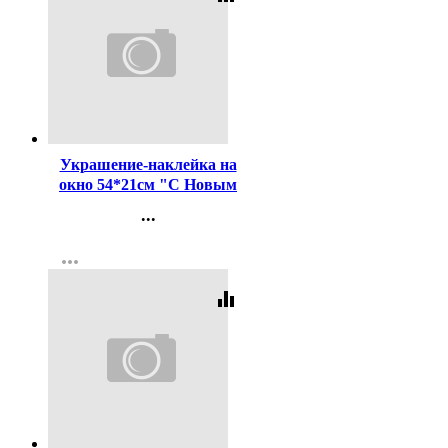
Код:
198422
Украшение-наклейка на
окно 54*21см "С Новым
Годом" арт.41683
...
Контакты
more_horiz
Регистрация
equalizer
Код:
198423