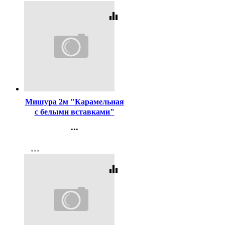
equalizer
Код:
290109
Мишура 2м "Карамельная
с белыми вставками"
арт.80460
...
Контакты
more_horiz
Регистрация
equalizer