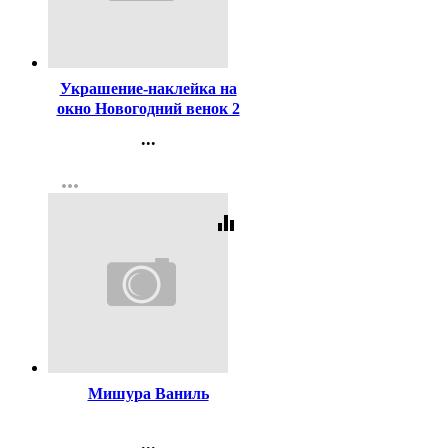
Код:
243669
Украшение-наклейка на
окно Новогодний венок 2
...
Контакты
more_horiz
Регистрация
equalizer
Код:
243582
Мишура Ваниль
...