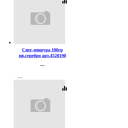
equalizer
Код:
425052
Снег-мишура 100гр
цв.серебро арт.4528190
...
Контакты
more_horiz
Регистрация
equalizer
Код:
425053