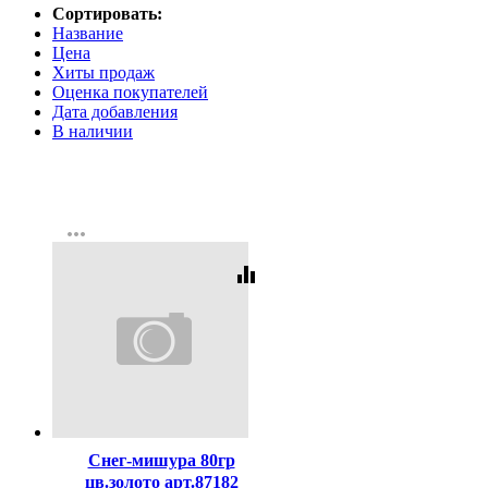
Сортировать:
Название
Цена
Хиты продаж
Оценка покупателей
Дата добавления
В наличии
more_horiz
equalizer
Код:
367261
Снег-мишура 80гр
цв.золото арт.87182