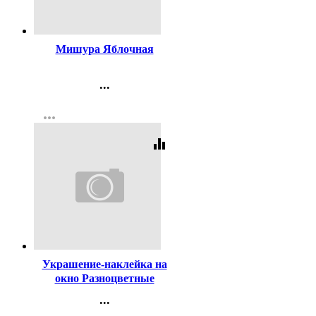
Код:
243578
Мишура Яблочная
...
Контакты
more_horiz
Регистрация
equalizer
Код:
243682
Украшение-наклейка на
окно Разноцветные
елочные игрушки
...