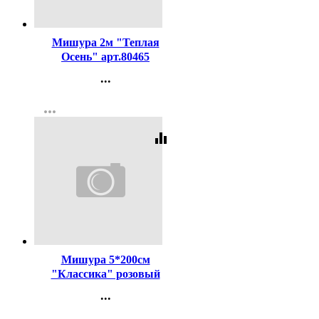
Код:
290111
Мишура 2м "Теплая
Осень" арт.80465
...
Контакты
more_horiz
Регистрация
equalizer
Код:
330976
Мишура 5*200см
"Классика" розовый
арт.215-189
...
Контакты