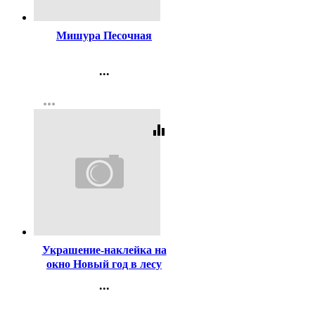
Код:
243581
Мишура Песочная
...
Контакты
more_horiz
Регистрация
equalizer
Код:
198417
Украшение-наклейка на
окно Новый год в лесу
54*21см арт.38633
...
Контакты