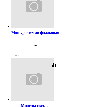
Код:
243546
Мишура светло-фиалковая
...
Контакты
more_horiz
Регистрация
equalizer
Код:
243547
Мишура светло-