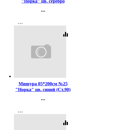
"Норка" цв. серебро
(Ст.90)
...
Контакты
more_horiz
Регистрация
equalizer
Код:
102585
Мишура 05*200см №25
"Норка" цв. синий (Ст.90)
...
Контакты
more_horiz
Регистрация
equalizer