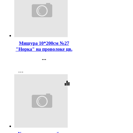
Код:
102591
Мишура 10*200см №27
"Норка" на проволоке цв.
серебро (Ст.40)
...
Контакты
more_horiz
Регистрация
equalizer
Код:
80131