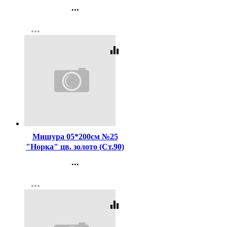
(Ст.90)
...
Контакты
more_horiz
Регистрация
equalizer
Код:
102582
Мишура 05*200см №25
"Норка" цв. золото (Ст.90)
...
Контакты
more_horiz
Регистрация
equalizer