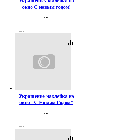
Украшение-наклейка на
окно С новым годом!
30*38см арт.31266
...
Контакты
more_horiz
Регистрация
equalizer
Код:
198420
Украшение-наклейка на
окно "С Новым Годом"
54*21см арт.41681
...
Контакты
more_horiz
Регистрация
equalizer