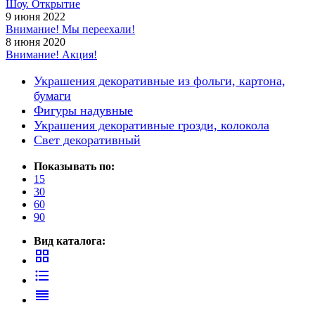
Шоу. Открытие
9 июня 2022
Внимание! Мы переехали!
8 июня 2020
Внимание! Акция!
Украшения декоративные из фольги, картона,
бумаги
Фигуры надувные
Украшения декоративные грозди, колокола
Свет декоративный
Показывать по:
15
30
60
90
Вид каталога:
grid_view
format_list_bulleted
reorder