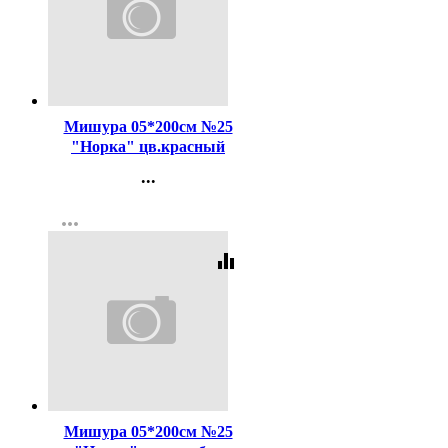
Код:
102584
Мишура 05*200см №25
"Норка" цв.красный
(Ст.90)
...
Контакты
more_horiz
Регистрация
equalizer
Код:
102583
Мишура 05*200см №25