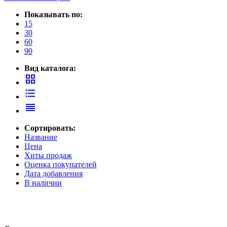
Принтеры, копиры, МФУ
Оборудование банковское
Показывать по:
Шредеры
15
30
60
90
Вид каталога:
grid_view
format_list_bulleted
reorder
Сортировать:
Название
Цена
Хиты продаж
Оценка покупателей
Дата добавления
В наличии