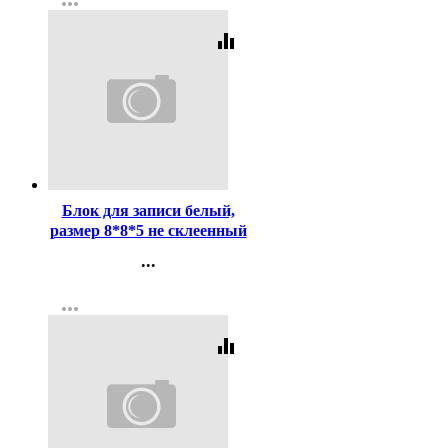
more_horiz
Регистрация
equalizer
Код:
333688
Блок для записи белый,
размер 8*8*5 не склеенный
80г/м2 (Attomex)
...
арт.2012907 (Ст.24)
Контакты
more_horiz
Регистрация
equalizer