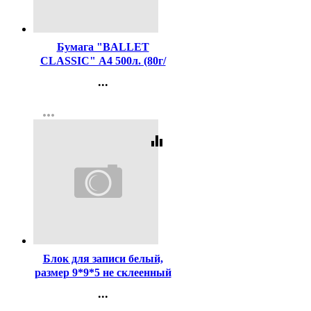
Код:
421
Бумага "BALLET
CLASSIC" А4 500л. (80г/
м2, белизна CIE 153%)
...
(Светогорский ЦБК) (Ст.5)
Контакты
more_horiz
Регистрация
equalizer
Код:
411532
Блок для записи белый,
размер 9*9*5 не склеенный
80г/м2 (Attomex)
...
арт.2012905 (Ст.24)