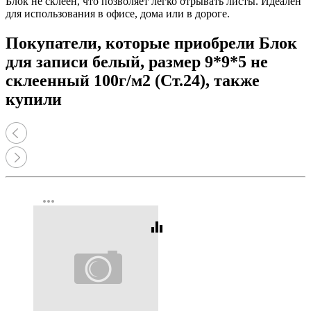
Блок не склеен, что позволяет легко отрывать листы. Идеален
для использования в офисе, дома или в дороге.
Покупатели, которые приобрели Блок
для записи белый, размер 9*9*5 не
склеенный 100г/м2 (Ст.24), также
купили
more_horiz
equalizer