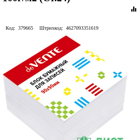
equalizer
Код:
379665
Штрихкод:
4627093351619