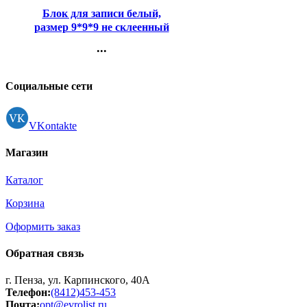
Блок для записи белый,
размер 9*9*9 не склеенный
80г/м2 белизна 90%
...
(Attomex) арт.2012904
Контакты
Регистрация
Социальные сети
VKontakte
Магазин
Каталог
Корзина
Оформить заказ
Обратная связь
г. Пенза, ул. Карпинского, 40А
Телефон:
(8412)453-453
Почта:
opt@evrolist.ru