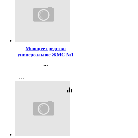
Код:
206046
Моющее средство
универсальное ЖМС №1
5л.
...
Контакты
more_horiz
Регистрация
equalizer
Код:
174444