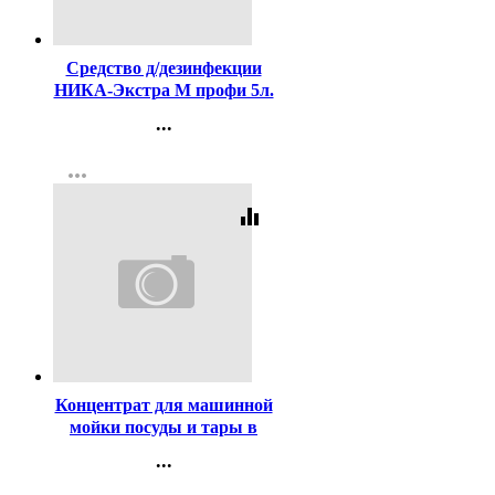
Код:
109750
Средство д/дезинфекции
НИКА-Экстра М профи 5л.
...
Контакты
more_horiz
Регистрация
equalizer
Код:
423025
Концентрат для машинной
мойки посуды и тары в
воде любой жёсткости Pro-
...
Brite MDW A-11 5л арт.619-
Контакты
5