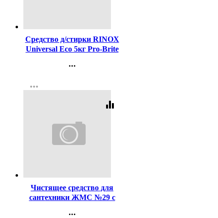
Код:
410627
Средство д/стирки RINOX
Universal Eco 5кг Pro-Brite
арт.455-5 (Ст.4)
...
Контакты
more_horiz
Регистрация
equalizer
Код:
36255
Чистящее средство для
сантехники ЖМС №29 с
хлором 1000мл в
...
ассортименте