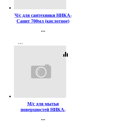
Код:
101110
Ч/с для сантехники НИКА-
Санит 700мл (кислотное)
(Ст.12)
...
Контакты
more_horiz
Регистрация
equalizer
Код:
233659
М/с для мытья
поверхностей НИКА-
Универсал 1кг (жидкое)
...
(Ст.12)
Контакты