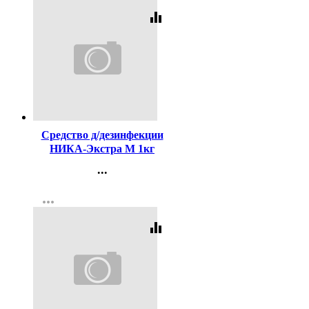
equalizer
Код:
81805
Средство д/дезинфекции
НИКА-Экстра М 1кг
(Ст.12)
...
Контакты
more_horiz
Регистрация
equalizer