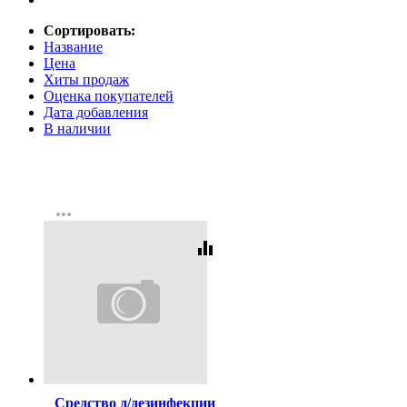
Сортировать:
Название
Цена
Хиты продаж
Оценка покупателей
Дата добавления
В наличии
more_horiz
equalizer
Код:
248863
Средство д/дезинфекции