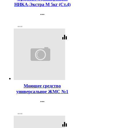
НИКА-Экстра М 5кг (Ст.4)
...
Контакты
more_horiz
Регистрация
equalizer
Код:
36301
Моющее средство
универсальное ЖМС №1
1000мл
...
Контакты
more_horiz
Регистрация
equalizer