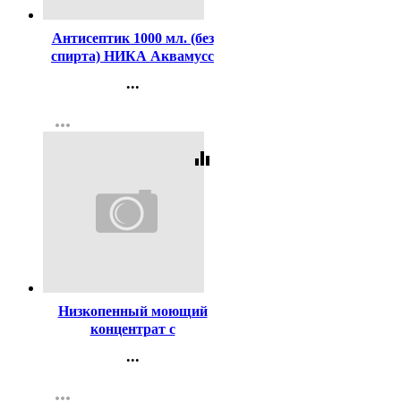
Антисептик 1000 мл. (без
спирта) НИКА Аквамусс
...
Контакты
more_horiz
Регистрация
equalizer
Код:
408155
Низкопенный моющий
концентрат с
дезинфицирующими
...
свойствами на основе ЧАС
Контакты
Nutral 5л арт.002-5
more_horiz
Регистрация