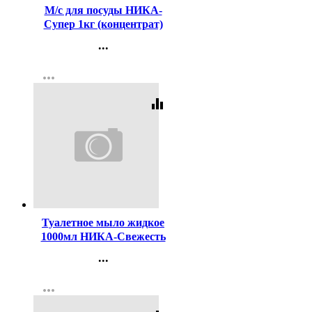
М/с для посуды НИКА-
Супер 1кг (концентрат)
(Ст.12)
...
Контакты
more_horiz
Регистрация
equalizer
Код:
189350
Туалетное мыло жидкое
1000мл НИКА-Свежесть
антибактериальное
...
Контакты
more_horiz
Регистрация