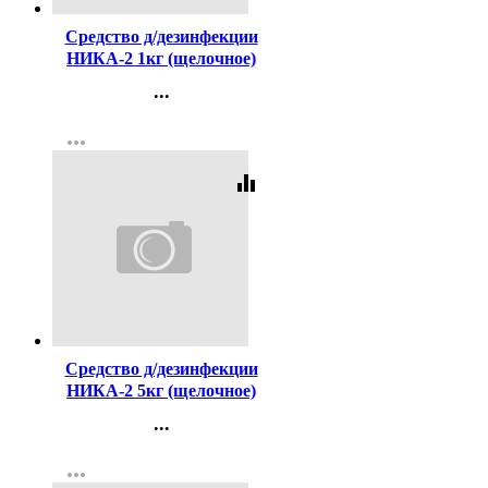
Средство д/дезинфекции
НИКА-2 1кг (щелочное)
(Ст.12)
...
Контакты
more_horiz
Регистрация
equalizer
Код:
89183
Средство д/дезинфекции
НИКА-2 5кг (щелочное)
(Ст.4)
...
Контакты
more_horiz
Регистрация