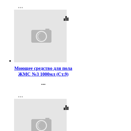
Контакты
more_horiz
Регистрация
equalizer
Код:
36531
Моющее средство для пола
ЖМС №3 1000мл (Ст.9)
...
Контакты
more_horiz
Регистрация
equalizer