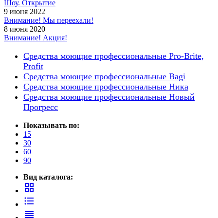
Шоу. Открытие
9 июня 2022
Внимание! Мы переехали!
8 июня 2020
Внимание! Акция!
Средства моющие профессиональные Pro-Brite,
Profit
Средства моющие профессиональные Bagi
Средства моющие профессиональные Ника
Средства моющие профессиональные Новый
Прогресс
Показывать по:
15
30
60
90
Вид каталога:
grid_view
format_list_bulleted
reorder