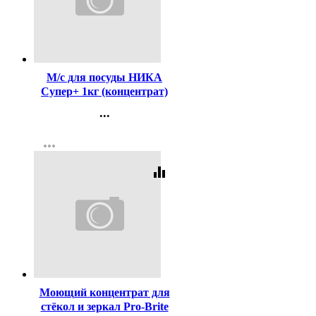
Код:
209557
М/с для посуды НИКА
Супер+ 1кг (концентрат)
(Ст.12)
...
Контакты
more_horiz
Регистрация
equalizer
Код:
423262
Моющий концентрат для
стёкол и зеркал Pro-Brite