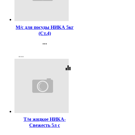
Код:
256731
М/с для посуды НИКА 5кг
(Ст.4)
...
Контакты
more_horiz
Регистрация
equalizer
Код:
157551
Т/м жидкое НИКА-
Свежесть 5л с
дезинфицирующим
...