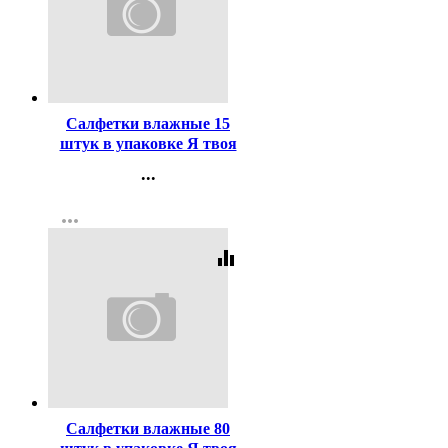
Код:
440854
Салфетки влажные 15
штук в упаковке Я твоя
салфетка Tropical mix
...
Освежающие (Ст.108)
Контакты
more_horiz
Регистрация
equalizer
Код:
440856
Салфетки влажные 80