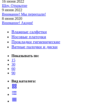
16 июня 2022
Шоу. Открытие
9 июня 2022
Внимание! Мы переехали!
8 июня 2020
Внимание! Акция!
Влажные салфетки
Носовые платочки
Прокладки гигиенические
Ватные палочки и диски
Показывать по:
15
30
60
90
Вид каталога:
grid_view
format_list_bulleted
reorder