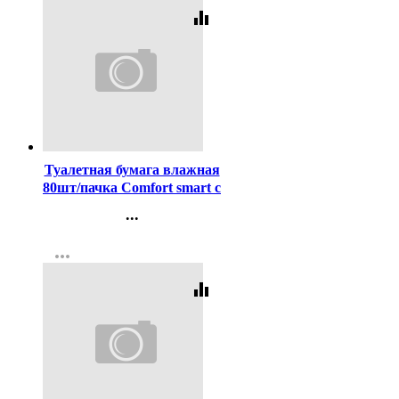
equalizer
Код:
436673
Туалетная бумага влажная
80шт/пачка Comfort smart с
крышкой (Ст.20)
...
Контакты
more_horiz
Регистрация
equalizer