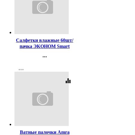
Код:
424948
Салфетки влажные 60шт/
пачка ЭКОНОМ Smart
Детские
...
Антибактериальные
Контакты
(Ст.30)
more_horiz
Регистрация
equalizer
Код:
433700
Ватные палочки Amra