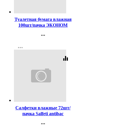
Код:
436685
Туалетная бумага влажная
100шт/пачка ЭКОНОМ
Smart (Ст.20)
...
Контакты
more_horiz
Регистрация
equalizer
Код:
436659
Салфетки влажные 72шт/
пачка Salfeti antibac
антибактериальные с
...
крышкой (Ст.20)
Контакты