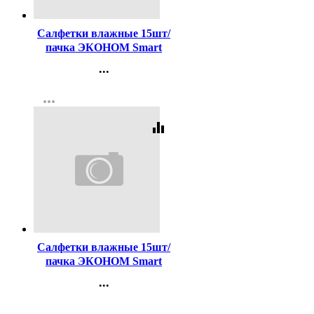
Код:
436676
Салфетки влажные 15шт/
пачка ЭКОНОМ Smart
антибактериальные
...
(Ст.108)
Контакты
more_horiz
Регистрация
equalizer
Код:
436677
Салфетки влажные 15шт/
пачка ЭКОНОМ Smart
ромашка (Ст.108)
...
Контакты