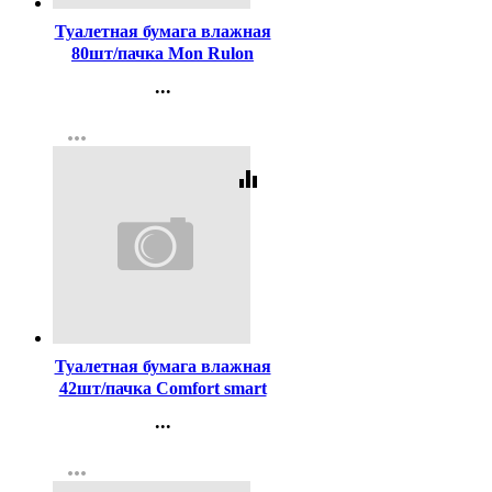
Туалетная бумага влажная
80шт/пачка Mon Rulon
(Ст.20)
...
Контакты
more_horiz
Регистрация
equalizer
Код:
436672
Туалетная бумага влажная
42шт/пачка Comfort smart
Kids детская с ромашкой
...
(Ст.45)
Контакты
more_horiz
Регистрация