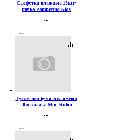
Салфетки влажные 15шт/
пачка Pamperino Kids
детские с ромашкой и
...
витамином Е mix (Ст.108)
Контакты
more_horiz
Регистрация
equalizer
Код:
436669
Туалетная бумага влажная
20шт/пачка Mon Rulon
(Ст.72)
...
Контакты
more_horiz
Регистрация