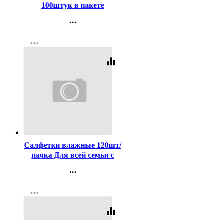
100штук в пакете
...
Контакты
more_horiz
Регистрация
equalizer
Код:
436642
Салфетки влажные 120шт/
пачка Для всей семьи с
антибактериальным
...
эффектом с крышкой
Контакты
(Ст.20)
more_horiz
Регистрация
equalizer