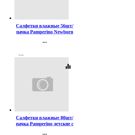
Код:
436666
Салфетки влажные 56шт/
пачка Pamperino Newborn
детские, без отдушки с
...
крышкой (Ст.20)
Контакты
more_horiz
Регистрация
equalizer
Код:
436667
Салфетки влажные 80шт/
пачка Pamperino детские с
крышкой (Ст.20)
...