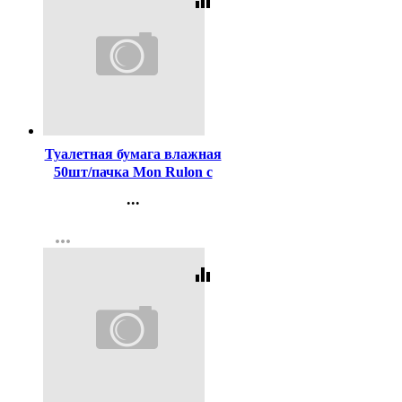
equalizer
Код:
436670
Туалетная бумага влажная
50шт/пачка Mon Rulon с
крышкой (Ст.32)
...
Контакты
more_horiz
Регистрация
equalizer
Код:
436671