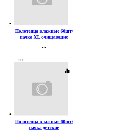
Код:
436687
Полотенца влажные 60шт/
пачка XL очищающие
универсальные (Ст.20)
...
Контакты
more_horiz
Регистрация
equalizer
Код:
436688
Полотенца влажные 60шт/
пачка детские