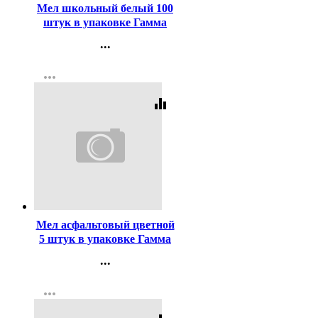
Мел школьный белый 100
штук в упаковке Гамма
мягкий, квадратный арт
...
2308193
Контакты
more_horiz
Регистрация
equalizer
Код:
310665
Мел асфальтовый цветной
5 штук в упаковке Гамма
Мультики арт 2304191
...
Контакты
more_horiz
Регистрация