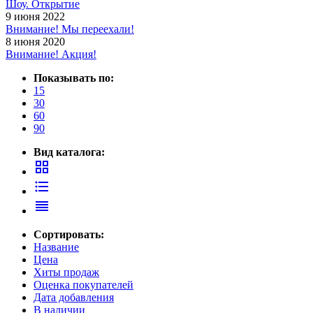
Шоу. Открытие
9 июня 2022
Внимание! Мы переехали!
8 июня 2020
Внимание! Акция!
Показывать по:
15
30
60
90
Вид каталога:
grid_view
format_list_bulleted
reorder
Сортировать:
Название
Цена
Хиты продаж
Оценка покупателей
Дата добавления
В наличии