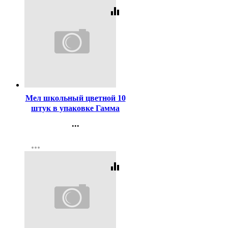
equalizer
Код:
352000
Мел школьный цветной 10
штук в упаковке Гамма
мягкий, квадратный арт
...
909194
Контакты
more_horiz
Регистрация
equalizer