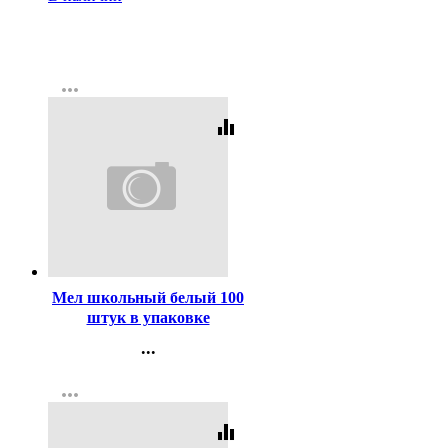
more_horiz
equalizer
Код:
85993
Мел школьный белый 100
штук в упаковке
CENTRUM круглый арт
...
80372
Контакты
more_horiz
Регистрация
equalizer