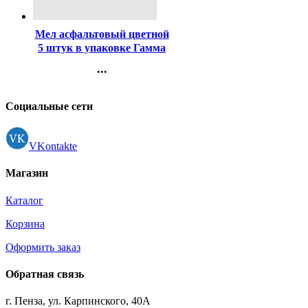
Код:
413488
Мел асфальтовый цветной
5 штук в упаковке Гамма
Мультики круглый
...
картонная коробка арт
Контакты
221220225
Регистрация
Социальные сети
VKontakte
Магазин
Каталог
Корзина
Оформить заказ
Обратная связь
г. Пенза, ул. Карпинского, 40А