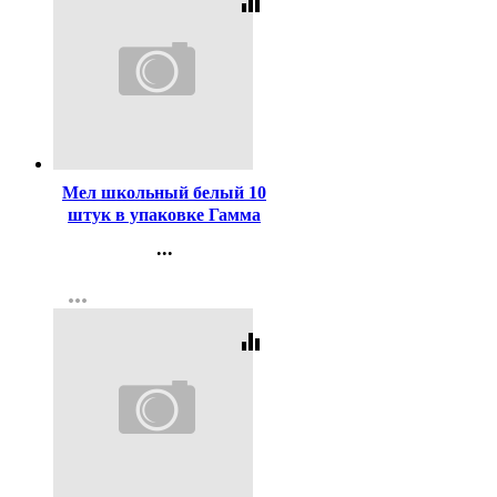
equalizer
Код:
310678
Мел школьный белый 10
штук в упаковке Гамма
мягкий, круглый арт
...
2308191
Контакты
more_horiz
Регистрация
equalizer
Код:
312910