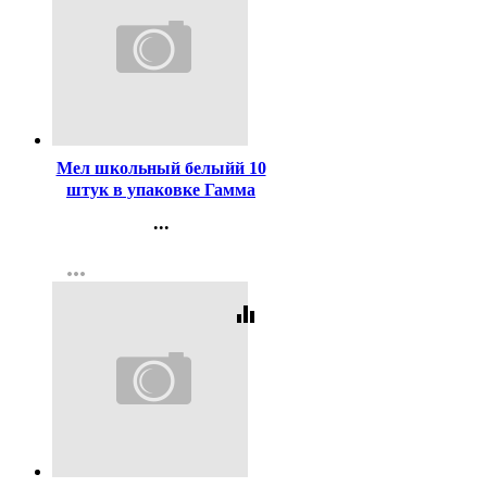
Код:
310673
Мел школьный белыйй 10
штук в упаковке Гамма
мягкий, квадратный арт
...
2308192
Контакты
more_horiz
Регистрация
equalizer
Код:
310675