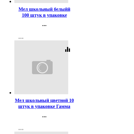
Мел школьный белыйй
100 штук в упаковке
Гамма мягкий, круглый
...
арт 2308194
Контакты
more_horiz
Регистрация
equalizer
Код:
351999
Мел школьный цветной 10
штук в упаковке Гамма
мягкий, круглый арт
...
909193
Контакты
more_horiz
Регистрация