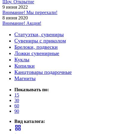
Шоу. Открытие
9 июня 2022
Внимание! Мы переехали!
8 июня 2020
Внимание! Акция!
Статуэтки, сувениры
Сувениры с приколом
Брелоки, подвески
Ложки сувенирные
Куклы
Копилки
Канцтовары подарочные
Магниты
Показывать по:
15
30
60
90
Вид каталога:
grid_view