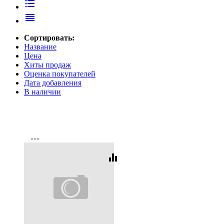
format_list_bulleted
reorder
Сортировать:
Название
Цена
Хиты продаж
Оценка покупателей
Дата добавления
В наличии
more_horiz
equalizer
Код:
431881