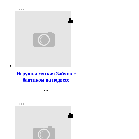
Контакты
more_horiz
Регистрация
equalizer
Код:
431837
Игрушка мягкая Зайчик с
бантиком на подвесе
цв.МИКС арт.7838707
...
Контакты
more_horiz
Регистрация
equalizer