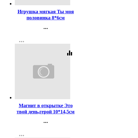
Игрушка мягкая Ты моя
половинка 8*6см
арт.9905673
...
Контакты
more_horiz
Регистрация
equalizer
Код:
303632
Магнит в открытке Это
твой день,герой 10*14,5см
арт.4479045
...
Контакты
more_horiz
Регистрация