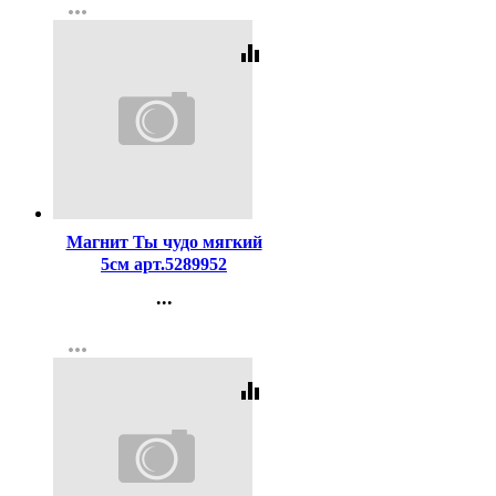
more_horiz
Регистрация
equalizer
Код:
407558
Магнит Ты чудо мягкий
5см арт.5289952
...
Контакты
more_horiz
Регистрация
equalizer