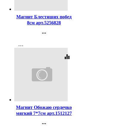
Код:
344947
Магнит Блестящих побед
8см арт.5256828
...
Контакты
more_horiz
Регистрация
equalizer
Код:
407559
Магнит Обожаю сердечко
мягкий 7*7см арт.1512127
...
Контакты