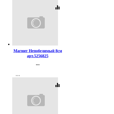
equalizer
Код:
344945
Магнит Непобедимый 8см
арт.5256825
...
Контакты
more_horiz
Регистрация
equalizer