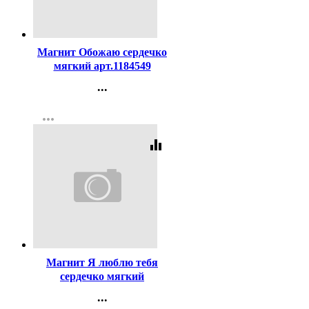
Код:
407565
Магнит Обожаю сердечко
мягкий арт.1184549
...
Контакты
more_horiz
Регистрация
equalizer
Код:
407561
Магнит Я люблю тебя
сердечко мягкий
арт.1184550
...