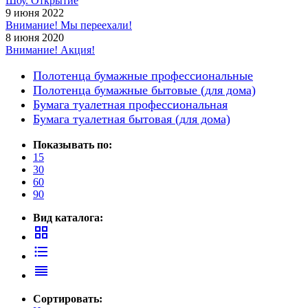
Шоу. Открытие
Принтеры, копиры, МФУ
9 июня 2022
Оборудование банковское
Внимание! Мы переехали!
Шредеры
8 июня 2020
Внимание! Акция!
Полотенца бумажные профессиональные
Полотенца бумажные бытовые (для дома)
Бумага туалетная профессиональная
Бумага туалетная бытовая (для дома)
Показывать по:
15
30
60
90
Вид каталога:
grid_view
format_list_bulleted
reorder
Сортировать: