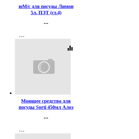
юМ/с для посуды Лимон
5л. ПЭТ (ст.4)
...
Контакты
more_horiz
Регистрация
equalizer
Код:
458563
Моющее средство для
посуды Sorti 450мл Алоэ
вера (ст.20)
...
Контакты
more_horiz
Регистрация