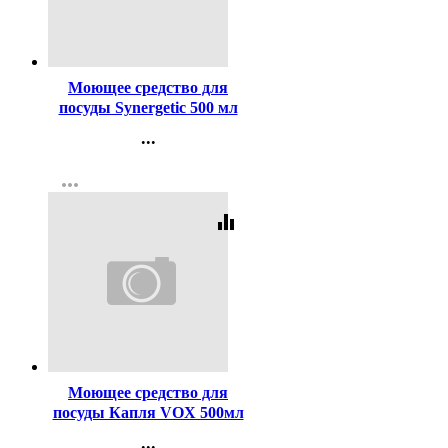
Код:
417076
Моющее средство для
посуды Synergetic 500 мл
Апельсин
...
Контакты
more_horiz
Регистрация
equalizer
Код:
429567
Моющее средство для
посуды Капля VOX 500мл
Хлопок +ромашка
...