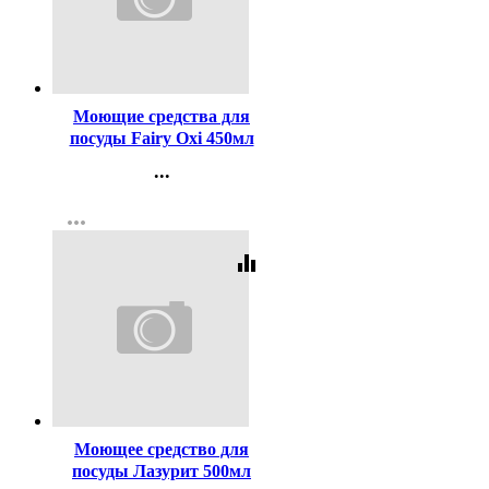
Код:
432931
Моющие средства для
посуды Fairy Oxi 450мл
Зеленое яблоко
...
Контакты
more_horiz
Регистрация
equalizer
Код:
446971
Моющее средство для
посуды Лазурит 500мл