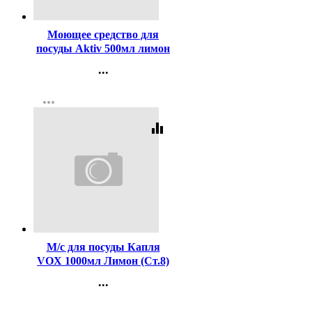
Код:
384351
Моющее средство для
посуды Aktiv 500мл лимон
...
Контакты
more_horiz
Регистрация
equalizer
Код:
396345
М/с для посуды Капля
VOX 1000мл Лимон (Ст.8)
...
Контакты