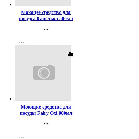
Моющее средство для
посуды Капелька 500мл
пуш-пул Флор (Ст.15)
...
Контакты
more_horiz
Регистрация
equalizer
Код:
458672
Моющие средства для
посуды Fairy Oxi 900мл
сочный лимон
...
Контакты
more_horiz
Регистрация