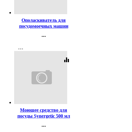
Код:
415955
Ополаскиватель для
посудомоечных машин
Synergetic 750мл арт.102750
...
(Ст.12)
Контакты
more_horiz
Регистрация
equalizer
Код:
416300
Моющее средство для
посуды Synergetic 500 мл
Лимон арт. 103051/14
...