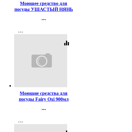
Моющее средство для
посуды УШАСТЫЙ НЯНЬ
500мл Ромашка
...
Контакты
more_horiz
Регистрация
equalizer
Код:
19666
Моющие средства для
посуды Fairy Oxi 900мл
Ромашка и Витамин Е
...
Контакты
more_horiz
Регистрация