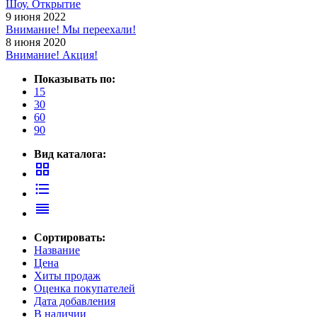
Шоу. Открытие
9 июня 2022
Внимание! Мы переехали!
8 июня 2020
Внимание! Акция!
Показывать по:
15
30
60
90
Вид каталога:
grid_view
format_list_bulleted
reorder
Сортировать:
Название
Цена
Хиты продаж
Оценка покупателей
Дата добавления
В наличии