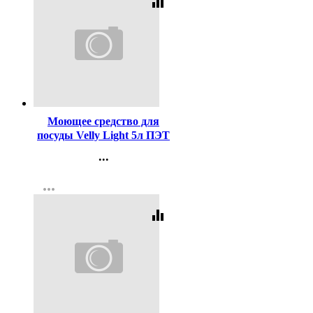
equalizer
Код:
297458
Моющее средство для
посуды Velly Light 5л ПЭТ
зеленое яблоко Grass
...
арт.125469
Контакты
more_horiz
Регистрация
equalizer
Код:
337985