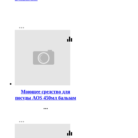
more_horiz
equalizer
Код:
11290
Моющее средство для
посуды АОS 450мл бальзам
в ассортименте
...
Контакты
more_horiz
Регистрация
equalizer