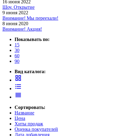
16 июня 2022
Шоу. Открытие
9 июня 2022
Внимание! Мы переехали!
8 июня 2020
Внимание! Акция!
Показывать по:
15
30
60
90
Вид каталога:
grid_view
format_list_bulleted
reorder
Сортировать:
Название
Цена
Хиты продаж
Оценка покупателей
Дата добавления