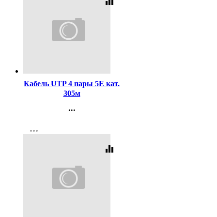
equalizer
Код:
358848
Кабель UTP 4 пары 5E кат.
305м
...
Контакты
more_horiz
Регистрация
equalizer
Код:
454547