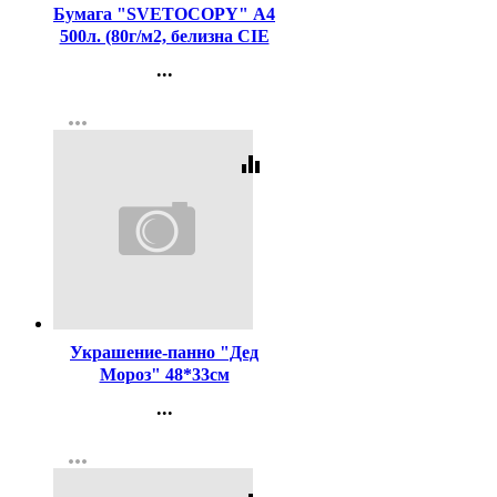
Бумага "SVETOCOPY" А4
500л. (80г/м2, белизна CIE
146%) (Светогорский ЦБК)
...
(Ст.5)
Контакты
more_horiz
Регистрация
equalizer
Код:
442243
Украшение-панно "Дед
Мороз" 48*33см
арт.071.241
...
Контакты
more_horiz
Регистрация