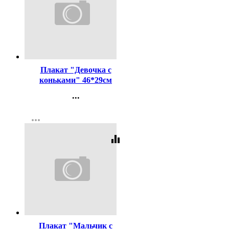
Код:
442318
Плакат "Девочка с
коньками" 46*29см
арт.9201203
...
Контакты
more_horiz
Регистрация
equalizer
Код:
442319
Плакат "Мальчик с