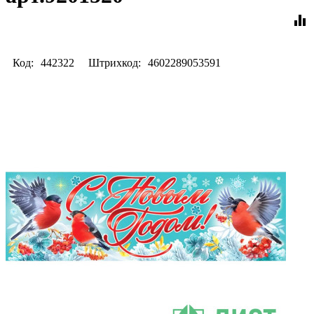
equalizer
Код:
442322
Штрихкод:
4602289053591