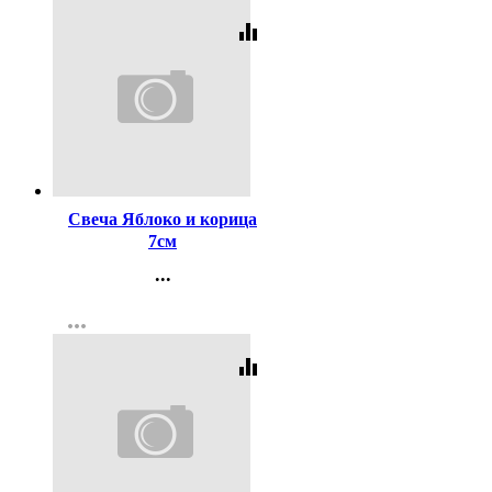
equalizer
Код:
256290
Свеча Яблоко и корица
7см
...
Контакты
more_horiz
Регистрация
equalizer