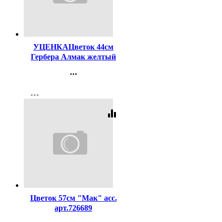
Код:
260303
УЦЕНКАЦветок 44см
Гербера Алмак желтый
...
Контакты
more_horiz
Регистрация
equalizer
Код:
341801
Цветок 57см "Мак" асс.
арт.726689