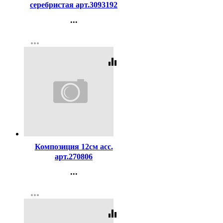
серебристая арт.3093192
...
Контакты
more_horiz
Регистрация
equalizer
Код:
265088
Композиция 12см асс.
арт.270806
...
Контакты
more_horiz
Регистрация
equalizer