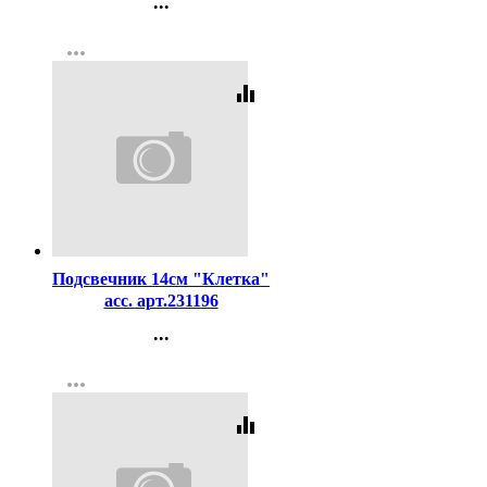
...
Контакты
more_horiz
Регистрация
equalizer
Код:
262018
Подсвечник 14см "Клетка"
асс. арт.231196
...
Контакты
more_horiz
Регистрация
equalizer