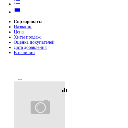
format_list_bulleted
reorder
Сортировать:
Название
Цена
Хиты продаж
Оценка покупателей
Дата добавления
В наличии
more_horiz
equalizer
Код:
215378