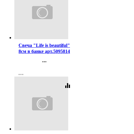
Код:
345813
Свеча "Life is beautiful"
8см в банке арт.5095814
...
Контакты
more_horiz
Регистрация
equalizer
Код:
341876