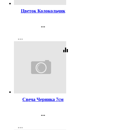
Цветок Колокольчик
...
Контакты
more_horiz
Регистрация
equalizer
Код:
256289
Свеча Черника 7см
...
Контакты
more_horiz
Регистрация