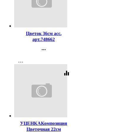
Код:
342044
Цветок 36см асс.
арт.748662
...
Контакты
more_horiz
Регистрация
equalizer
Код:
257867
УЦЕНКАКомпозиция
Цветочная 22см