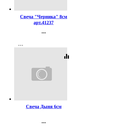
Код:
256294
Свеча "Черника" 8см
арт.41237
...
Контакты
more_horiz
Регистрация
equalizer
Код:
256300
Свеча Дыня 6см
...
Контакты