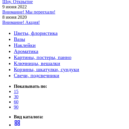
Шоу. Открытие
9 июня 2022
Внимание! Мы переехали!
8 июня 2020
Внимание! Акция!
Цветы, флористика
Вазы
Наклейки
Ароматика
Картины, постеры, панно
Ключницы, вешалки
Корзины, шкатулки, сундуки
Свечи, подсвечники
Показывать по:
15
30
60
90
Вид каталога:
grid_view