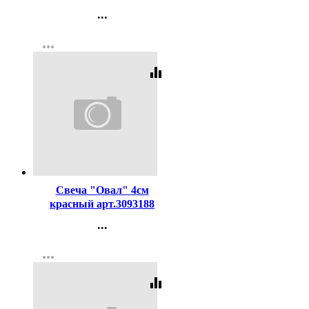
...
Контакты
more_horiz
Регистрация
equalizer
Код:
345764
Свеча "Овал" 4см
красный арт.3093188
...
Контакты
more_horiz
Регистрация
equalizer