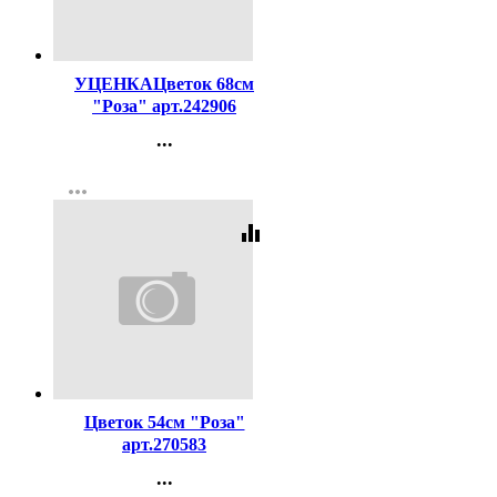
Код:
261818
УЦЕНКАЦветок 68см
"Роза" арт.242906
...
Контакты
more_horiz
Регистрация
equalizer
Код:
261823
Цветок 54см "Роза"
арт.270583
...