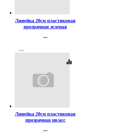
Код:
37483
Линейка 20см пластиковая
прозрачная зеленая
флюорисцентная
...
ОФИЦЕРСКАЯ арт.ТТ01
Контакты
more_horiz
Регистрация
equalizer
Код:
63329
Линейка 20см пластиковая
прозрачная цв/асс
флюорисцентная
...
Неоновый Кристалл (Neon