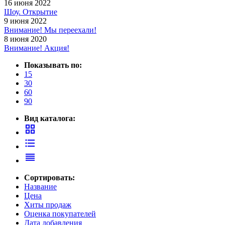
16 июня 2022
Шоу. Открытие
9 июня 2022
Внимание! Мы переехали!
8 июня 2020
Внимание! Акция!
Показывать по:
15
30
60
90
Вид каталога:
grid_view
format_list_bulleted
reorder
Сортировать:
Название
Цена
Хиты продаж
Оценка покупателей
Дата добавления