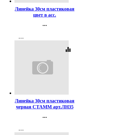
Линейка 30см пластиковая
цвет в асс.
флюорисцентная ШКАЛА
...
двусторонняя deVENTE
Контакты
арт.5091329 (Ст.)
more_horiz
Регистрация
equalizer
Код:
63331
Линейка 30см пластиковая
черная СТАММ арт.ЛН35
Стамм
...
Контакты
more_horiz
Регистрация