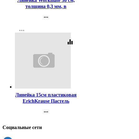
Линейка Workmate 30 см,
толщина 0,3 мм, в
пластиковом чехле,
...
стальная*300
Контакты
more_horiz
Регистрация
equalizer
Код:
448122
Линейка 15см пластиковая
ErichKrause Пастель
(Pastel) розовая арт.49535
...
(Ст.20)
Контакты
Регистрация
Социальные сети