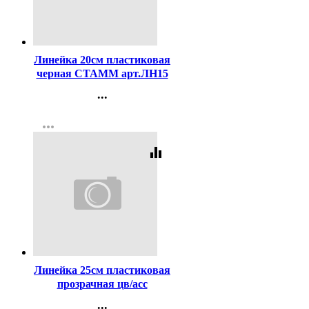
Код:
63330
Линейка 20см пластиковая
черная СТАММ арт.ЛН15
...
Контакты
more_horiz
Регистрация
equalizer
Код:
63710
Линейка 25см пластиковая
прозрачная цв/асс
флюорисцентная/
...