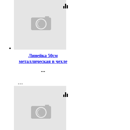
equalizer
Код:
137687
Линейка 50см
металлическая в чехле
deVENTE арт.5091352
...
Контакты
more_horiz
Регистрация
equalizer