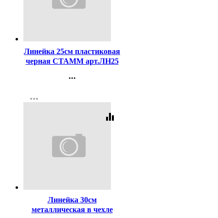
Код:
3557
Линейка 25см пластиковая
черная СТАММ арт.ЛН25
...
Контакты
more_horiz
Регистрация
equalizer
Код:
110480
Линейка 30см
металлическая в чехле