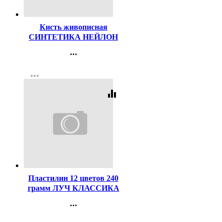
Код:
47496
Кисть живописная
СИНТЕТИКА НЕЙЛОН
№04 круглая
...
Контакты
more_horiz
Регистрация
equalizer
Код:
40651
Пластилин 12 цветов 240
грамм ЛУЧ КЛАССИКА
со стеком картонная
...
коробка арт 7С331-08
Контакты