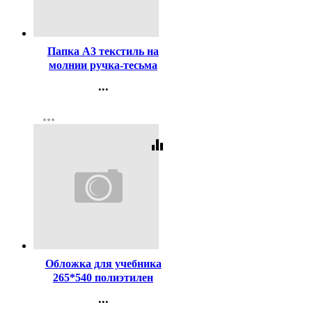
Код:
408230
Папка А3 текстиль на
молнии ручка-тесьма
широкая боковина
...
deVENTE Черная с
Контакты
регулируемым ремнем арт
more_horiz
Регистрация
3075935
equalizer
Код:
659
Обложка для учебника
265*540 полиэтилен
150мкм универсальная
...
ПЕТЕРСОН М арт У 265