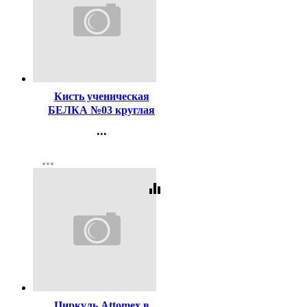
Код:
116496
Кисть ученическая
БЕЛКА №03 круглая
...
Контакты
more_horiz
Регистрация
equalizer
Код:
119238
Циркуль Attomex в