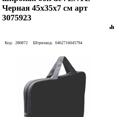
Черная 45x35x7 см арт
3075923
equalizer
Код:
280872
Штрихкод:
0462716045794