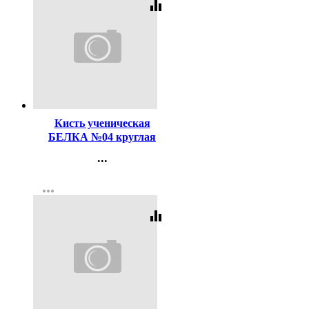
equalizer
Код:
116497
Кисть ученическая
БЕЛКА №04 круглая
...
Контакты
more_horiz
Регистрация
equalizer
Код:
43884