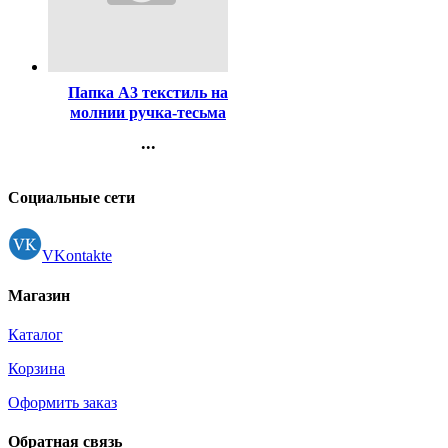
Код:
298215
Папка А3 текстиль на
молнии ручка-тесьма
deVENTE Черная 45x34x2
...
см арт 3075915
Контакты
Регистрация
Социальные сети
VKontakte
Магазин
Каталог
Корзина
Оформить заказ
Обратная связь