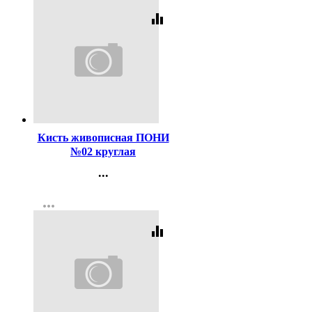
equalizer
Код:
47478
Кисть живописная ПОНИ
№02 круглая
...
Контакты
more_horiz
Регистрация
equalizer