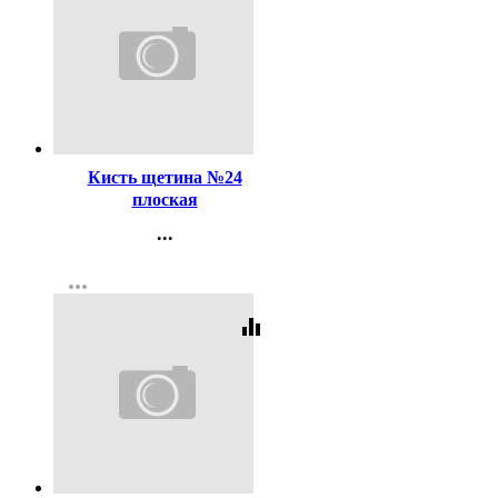
Код:
47522
Кисть щетина №24
плоская
...
Контакты
more_horiz
Регистрация
equalizer
Код:
619