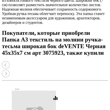
из износостойкого текстиля черного цвета. Широкий бок (7
см) позволяет разместить значительное количество листов.
Надежная молния обеспечивает сохранность содержимого.
Удобная ручка-тесьма облегчает переноску. Эта папка станет
незаменимым аксессуаром для художников, архитекторов,
дизайнеров и студентов.
Покупатели, которые приобрели
Папка А3 текстиль на молнии ручка-
тесьма широкая бок deVENTE Черная
45x35x7 см арт 3075923, также купили
more_horiz
equalizer