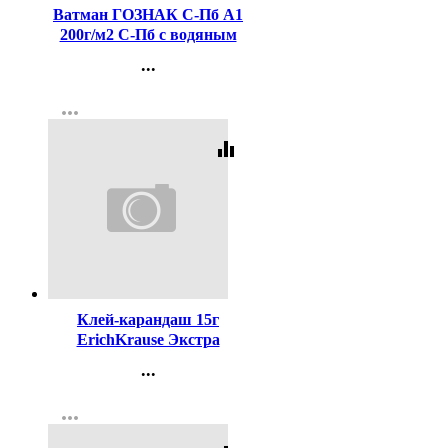
Ватман ГОЗНАК С-Пб А1
200г/м2 С-Пб с водяным
знаком ф 610*860
...
(Стандарт 100)
Контакты
more_horiz
Регистрация
equalizer
Код:
20630
Клей-карандаш 15г
ErichKrause Экстра
арт.4443 (Ст.20/480)
...
Контакты
more_horiz
Регистрация