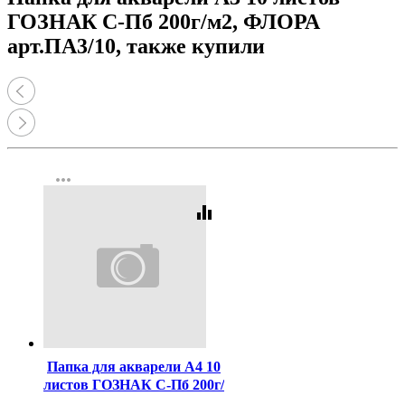
ГОЗНАК С-Пб 200г/м2, ФЛОРА
арт.ПА3/10, также купили
more_horiz
equalizer
Код:
768
Папка для акварели А4 10
листов ГОЗНАК С-Пб 200г/
м2, ФЛОРА арт П-0279