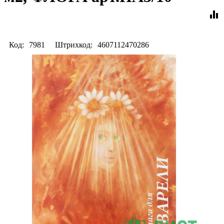
equalizer
Код:
7981
Штрихкод:
4607112470286