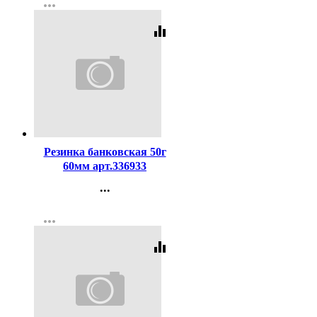
more_horiz
Регистрация
equalizer
Код:
59004
Резинка банковская 50г
60мм арт.336933
...
Контакты
more_horiz
Регистрация
equalizer