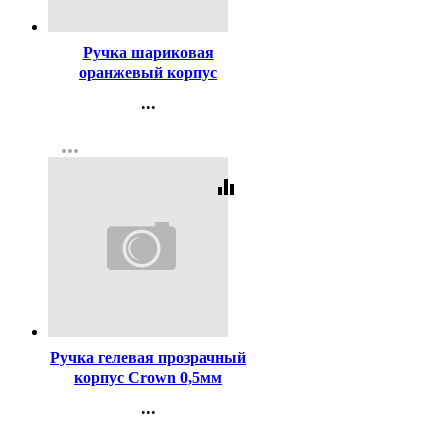
Код:
80194
Ручка шариковая
оранжевый корпус
(ErichKrause) R-301 Охра
...
(Orange) синий, 0,7мм
Контакты
арт.43194 (Ст.50)
more_horiz
Регистрация
equalizer
Код:
1699
Ручка гелевая прозрачный
корпус Crown 0,5мм
чёрная
...
Контакты