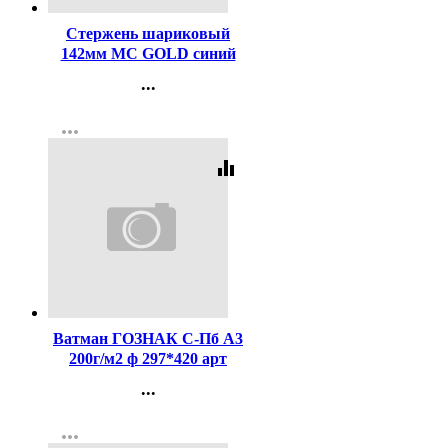
Стержень шариковый
142мм MC GOLD синий
(для ручек код 619)
...
Контакты
more_horiz
Регистрация
equalizer
Код:
37480
Ватман ГОЗНАК С-Пб А3
200г/м2 ф 297*420 арт
БЧ-0590
...
Контакты
more_horiz
Регистрация