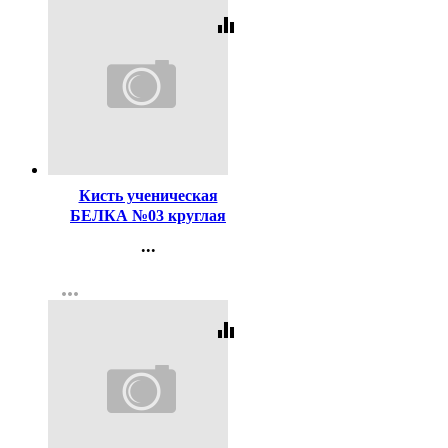
equalizer
Код:
116496
Кисть ученическая
БЕЛКА №03 круглая
...
Контакты
more_horiz
Регистрация
equalizer