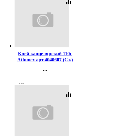
equalizer
Код:
208590
Клей канцелярский 110г
Attomex арт.4040607 (Ст.)
...
Контакты
more_horiz
Регистрация
equalizer
Код:
2999