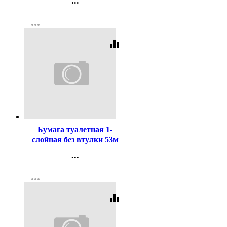
...
Контакты
more_horiz
Регистрация
equalizer
Код:
3911
Бумага туалетная 1-
слойная без втулки 53м
серая Набережные Челны
...
Контакты
more_horiz
Регистрация
equalizer