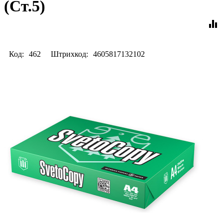
(Ст.5)
equalizer
Код:
462
Штрихкод:
4605817132102