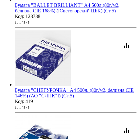
Бумага "BALLET BRILLIANT" А4 500л.(80г/м2,
белизна CIE 168%) (IСветогорский ЦБК) (Ст.5)
Код: 128788
1 / 1 / 5 / 5
equalizer
Бумага "СНЕГУРОЧКА" А4 500л. (80г/м2, белизна CIE
146%) (АО "СЛПК"I) (Ст.5)
Код: 419
1 / 1 / 5 / 5
equalizer