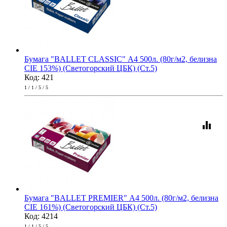
Бумага "BALLET CLASSIC" А4 500л. (80г/м2, белизна
CIE 153%) (Светогорский ЦБК) (Ст.5)
Код: 421
1 / 1 / 5 / 5
equalizer
Бумага "BALLET PREMIER" А4 500л. (80г/м2, белизна
CIE 161%) (Светогорский ЦБК) (Ст.5)
Код: 4214
1 / 1 / 5 / 5