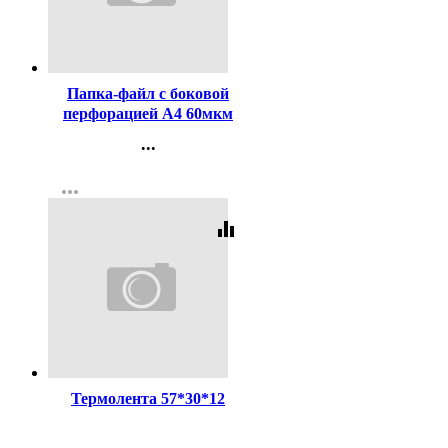
Код:
341550
Папка-файл с боковой
перфорацией А4 60мкм
гладкие КОМПЛЕКТ
...
100шт./уп.
Контакты
more_horiz
Регистрация
equalizer
Код:
255710
Термолента 57*30*12