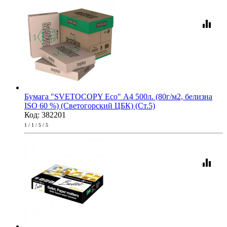
equalizer
Бумага "SVETOCOPY Eco" А4 500л. (80г/м2, белизна
ISO 60 %) (Светогорский ЦБК) (Ст.5)
Код: 382201
1 / 1 / 5 / 5
equalizer