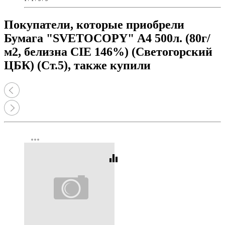
Покупатели, которые приобрели
Бумага "SVETOCOPY" А4 500л. (80г/
м2, белизна CIE 146%) (Светогорский
ЦБК) (Ст.5), также купили
more_horiz
equalizer
Код:
359794