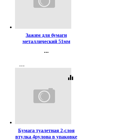
Код:
123
Зажим для бумаги
металлический 51мм
черный арт. SBC51/4131305
...
Контакты
more_horiz
Регистрация
equalizer
Код:
255921
Бумага туалетная 2-слоя
втулка 4рулона в упаковке