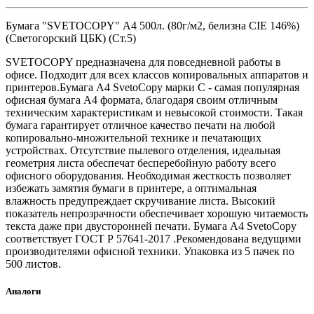
Бумага "SVETOCOPY" А4 500л. (80г/м2, белизна CIE 146%)
(Светогорский ЦБК) (Ст.5)
SVETOCOPY предназначена для повседневной работы в
офисе. Подходит для всех классов копировальных аппаратов и
принтеров.Бумага А4 SvetoCopy марки C - самая популярная
офисная бумага А4 формата, благодаря своим отличным
техническим характеристикам и невысокой стоимости. Такая
бумага гарантирует отличное качество печати на любой
копировально-множительной технике и печатающих
устройствах. Отсутствие пылевого отделения, идеальная
геометрия листа обеспечат бесперебойную работу всего
офисного оборудования. Необходимая жесткость позволяет
избежать замятия бумаги в принтере, а оптимальная
влажность предупреждает скручивание листа. Высокий
показатель непрозрачности обеспечивает хорошую читаемость
текста даже при двусторонней печати. Бумага А4 SvetoCopy
соответствует ГОСТ Р 57641-2017 .Рекомендована ведущими
производителями офисной техники. Упаковка из 5 пачек по
500 листов.
Аналоги