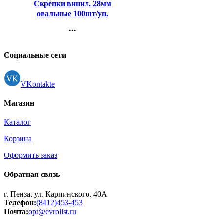
Скрепки винил. 28мм
овальные 100шт/уп.
deVENTE цветные
...
арт.4135324
Контакты
Регистрация
Социальные сети
VKontakte
Магазин
Каталог
Корзина
Оформить заказ
Обратная связь
г. Пенза, ул. Карпинского, 40А
Телефон:
(8412)453-453
Почта:
opt@evrolist.ru