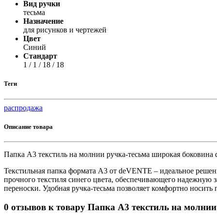
Принтеры, копиры, МФУ
Вид ручки
Оборудование банковское
тесьма
Шредеры
Назначение
для рисунков и чертежей
Цвет
Синий
Стандарт
1 / 1 / 18 / 18
Теги
распродажа
Описание товара
Папка А3 текстиль на молнии ручка-тесьма широкая боковина
Текстильная папка формата А3 от deVENTE – идеальное решен
прочного текстиля синего цвета, обеспечивающего надежную з
переноски. Удобная ручка-тесьма позволяет комфортно носить 
0 отзывов к товару Папка А3 текстиль на молни