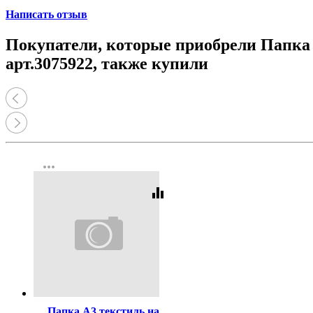
Написать отзыв
Покупатели, которые приобрели Папка
арт.3075922, также купили
more_horiz
equalizer
Код:
280872
Папка А3 текстиль на