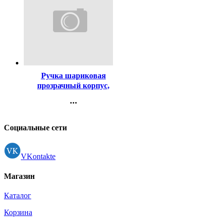
Код:
51436
Ручка шариковая
прозрачный корпус,
резиновый упор (MC Gold)
...
красный, 0,5мм, масло
Контакты
арт.BMC-03
Регистрация
Социальные сети
VKontakte
Магазин
Каталог
Корзина