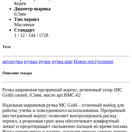
Корея
Диаметр шарика
0,5мм
Тип чернил
Масляные
Стандарт
1 / 12 / 144 / 1728
Теги
авторучка
ручька
ручки
ручка шар
Новое поступление
Описание товара
Ручка шариковая прозрачный корпус, резиновый упор (MC
Gold) синий, 0,5мм, масло арт.BMC-02
Надежная шариковая ручка MC Gold – отличный выбор для
работы, учебы и повседневного использования. Прозрачный
шестигранный корпус позволяет контролировать расход
чернил, а резиновая грип-зона обеспечивает комфортный
захват и предотвращает скольжение пальцев во время письма.
Ручка пишет мягко и плавно, оставляя четкую синюю линию