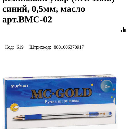
синий, 0,5мм, масло
арт.BMC-02
equalizer
Код:
619
Штрихкод:
8801006378917