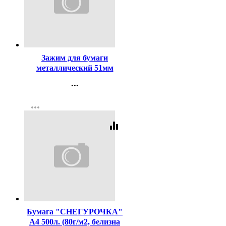
Код:
123
Зажим для бумаги
металлический 51мм
черный арт. SBC51/4131305
...
Контакты
more_horiz
Регистрация
equalizer
Код:
419
Бумага "СНЕГУРОЧКА"
А4 500л. (80г/м2, белизна