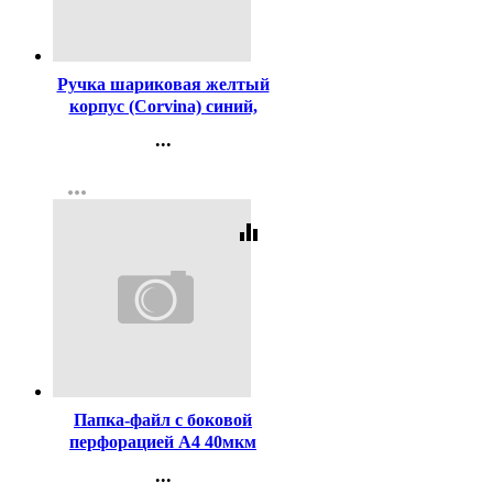
Код:
2996
Ручка шариковая желтый
корпус (Corvina) синий,
1,0мм арт.40163-G/С
...
Контакты
more_horiz
Регистрация
equalizer
Код:
341305
Папка-файл с боковой
перфорацией А4 40мкм
гладкие КОМПЛЕКТ
...
100шт./уп.