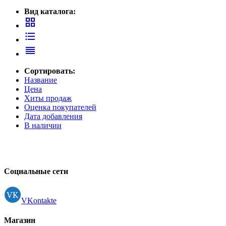
Принтеры, копиры, МФУ
Вид каталога:
Оборудование банковское
grid_view
Шредеры
format_list_bulleted
reorder
Сортировать:
Название
Цена
Хиты продаж
Оценка покупателей
Дата добавления
В наличии
Социальные сети
VKontakte
Магазин