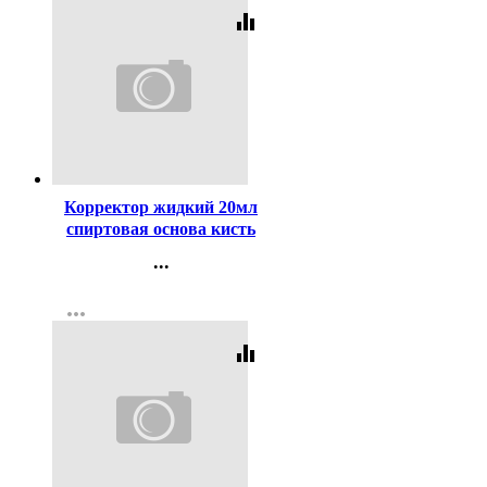
equalizer
Код:
94155
Корректор жидкий 20мл
спиртовая основа кисть
deVENTE арт.4060103
...
Контакты
more_horiz
Регистрация
equalizer