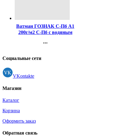
Код:
106484
Ватман ГОЗНАК С-Пб А1
200г/м2 С-Пб с водяным
знаком ф 610*860
...
(Стандарт 100)
Контакты
Регистрация
Социальные сети
VKontakte
Магазин
Каталог
Корзина
Оформить заказ
Обратная связь