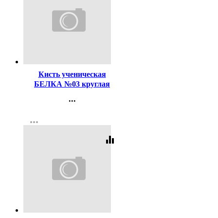
Код:
116496
Кисть ученическая
БЕЛКА №03 круглая
...
Контакты
more_horiz
Регистрация
equalizer
Код:
2999