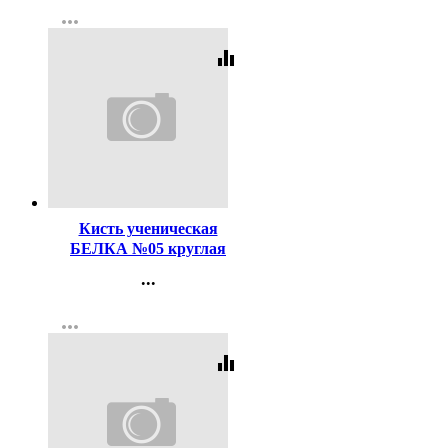
more_horiz
Регистрация
equalizer
Код:
121324
Кисть ученическая
БЕЛКА №05 круглая
...
Контакты
more_horiz
Регистрация
equalizer