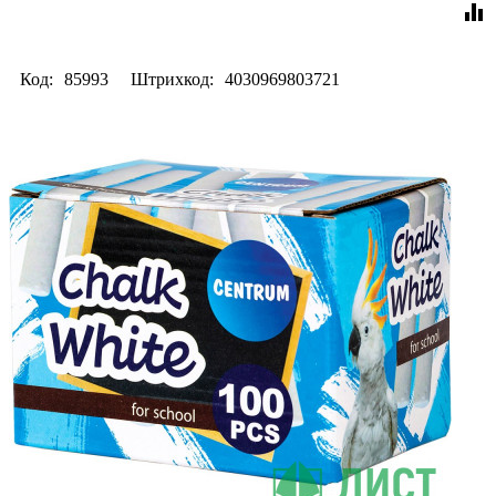
equalizer
Код:
85993
Штрихкод:
4030969803721