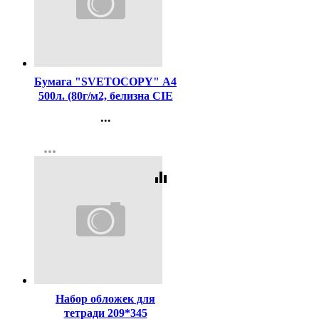
Код:
462
Бумага "SVETOCOPY" А4
500л. (80г/м2, белизна CIE
146%) (Светогорский ЦБК)
...
(Ст.5)
Контакты
more_horiz
Регистрация
equalizer
Код:
15848
Набор обложек для
тетради 209*345