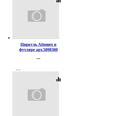
equalizer
Код:
119238
Циркуль Attomex в
футляре арт.5098300
...
Контакты
more_horiz
Регистрация
equalizer
Код:
121