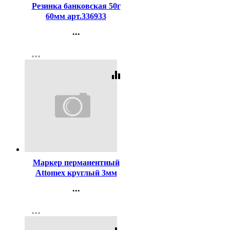
Резинка банковская 50г
60мм арт.336933
...
Контакты
more_horiz
Регистрация
equalizer
Код:
140853
Маркер перманентный
Attomex круглый 3мм
черный арт.5043501
...
Контакты
more_horiz
Регистрация