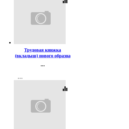
equalizer
Код:
3434
Трудовая книжка
(вкладыш) нового образца
...
Контакты
more_horiz
Регистрация
equalizer
Код:
448