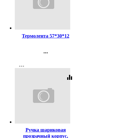
Код:
255710
Термолента 57*30*12
...
Контакты
more_horiz
Регистрация
equalizer
Код:
619
Ручка шариковая
прозрачный корпус,