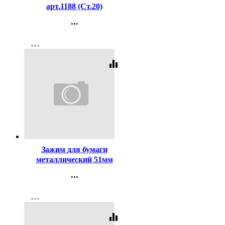
арт.1188 (Ст.20)
...
Контакты
more_horiz
Регистрация
equalizer
Код:
123
Зажим для бумаги
металлический 51мм
черный арт. SBC51/4131305
...
Контакты
more_horiz
Регистрация
equalizer