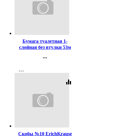
Код:
3911
Бумага туалетная 1-
слойная без втулки 53м
серая Набережные Челны
...
Контакты
more_horiz
Регистрация
equalizer
Код:
16199
Скобы №10 ErichKrause