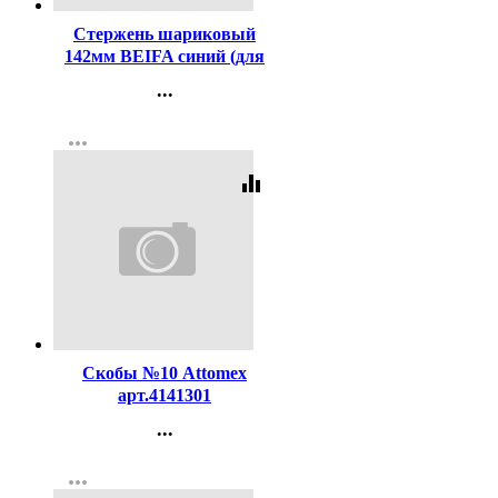
Стержень шариковый
142мм BEIFA синий (для
ручек код 447) арт.АА134-
...
BL
Контакты
more_horiz
Регистрация
equalizer
Код:
131049
Скобы №10 Attomex
арт.4141301
...
Контакты
more_horiz
Регистрация