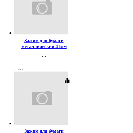
Код:
65219
Зажим для бумаги
металлический 41мм
черный арт.SBC41/4131304
...
Контакты
more_horiz
Регистрация
equalizer
Код:
65216
Зажим для бумаги