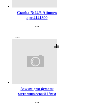
Код:
98561
Скобы №24/6 Attomex
арт.4141300
...
Контакты
more_horiz
Регистрация
equalizer
Код:
24842
Зажим для бумаги
металлический 19мм
цветной арт. SBC19С
...
Контакты