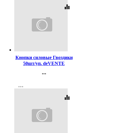
equalizer
Код:
107124
Кнопки силовые Гвоздики
50шт/уп. deVENTE
цветные арт.4132401
...
Контакты
more_horiz
Регистрация
equalizer