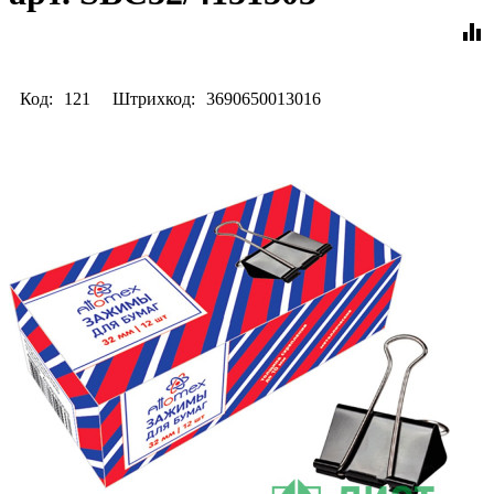
equalizer
Код:
121
Штрихкод:
3690650013016