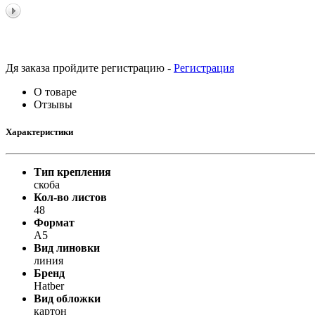
Принтеры, копиры, МФУ
Оборудование банковское
Шредеры
Дя заказа пройдите регистрацию -
Регистрация
О товаре
Отзывы
Характеристики
Тип крепления
скоба
Кол-во листов
48
Формат
А5
Вид линовки
линия
Бренд
Hatber
Вид обложки
картон