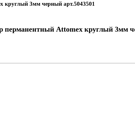
ex круглый 3мм черный арт.5043501
р перманентный Attomex круглый 3мм че