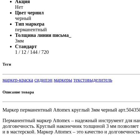
Акция
Принтеры, копиры, МФУ
Нет
Оборудование банковское
Цвет чернил
Шредеры
черный
Тип маркера
перманентный
Толщина линии письма_
3мм
Стандарт
1 / 12 / 144 / 720
Теги
маркер-краска
сидипэн
маркеры
текстовыделитель
Описание товара
Маркер перманентный Attomex круглый 3мм черный арт.50435
Перманентный маркер Attomex – надежный инструмент для нан
долговечность. Круглый наконечник толщиной 3 мм позволяет со
и в мастерской. Маркер Attomex – это качество и долговечность