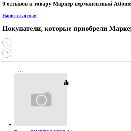
0 отзывов к товару Маркер перманентный Attom
Написать отзыв
Покупатели, которые приобрели Марке
more_horiz
equalizer
Код:
462