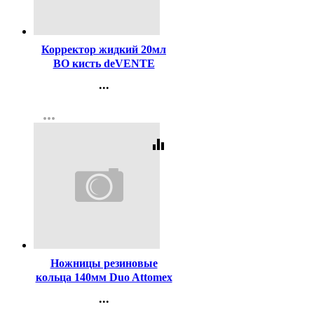
Код:
300100
Корректор жидкий 20мл
ВО кисть deVENTE
морозоустойчивая арт.
...
4060102 (Ст.12/240)
Контакты
more_horiz
Регистрация
equalizer
Код:
233551
Ножницы резиновые
кольца 140мм Duo Attomex
арт.4091820 (Ст.12)
...