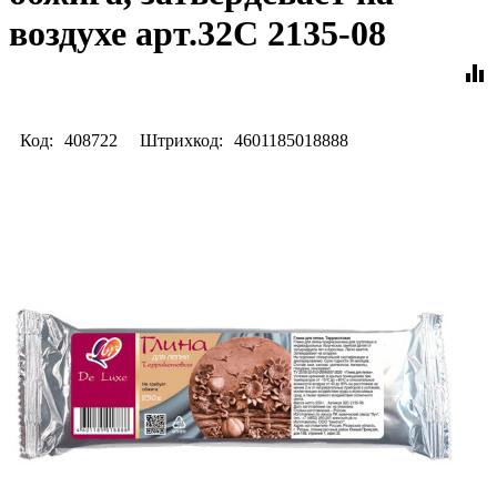
воздухе арт.32С 2135-08
equalizer
Код:
408722
Штрихкод:
4601185018888