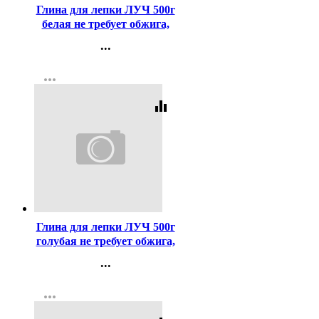
Глина для лепки ЛУЧ 500г
белая не требует обжига,
затвердевает на воздухе
...
арт 31С 1960-08
Контакты
more_horiz
Регистрация
equalizer
Код:
367308
Глина для лепки ЛУЧ 500г
голубая не требует обжига,
затвердевает на воздухе
...
арт 31С 1961-08
Контакты
more_horiz
Регистрация