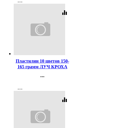
more_horiz
Регистрация
equalizer
Код:
87425
Пластилин 10 цветов 150-
165 грамм ЛУЧ КРОХА
мягкий со стеком арт 12С
...
875-08
Контакты
more_horiz
Регистрация
equalizer