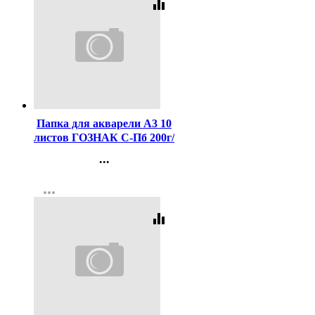
equalizer
Код:
7981
Папка для акварели А3 10
листов ГОЗНАК С-Пб 200г/
м2, ФЛОРА арт.ПА3/10
...
Контакты
more_horiz
Регистрация
equalizer
Код:
140853