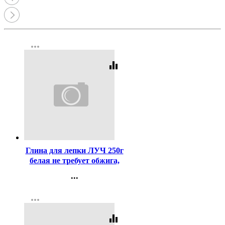
more_horiz
equalizer
Код:
405080
Глина для лепки ЛУЧ 250г
белая не требует обжига,
затвердевает на воздухе
...
арт.32С 2133-08
Контакты
more_horiz
Регистрация
equalizer