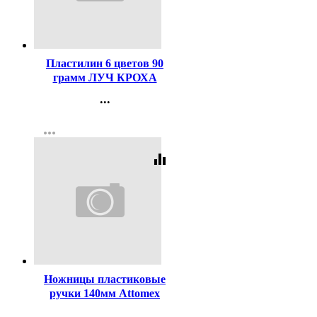
Код:
119668
Пластилин 6 цветов 90
грамм ЛУЧ КРОХА
мягкий со стеком арт 12С
...
863-08
Контакты
more_horiz
Регистрация
equalizer
Код:
98530
Ножницы пластиковые
ручки 140мм Attomex
арт.4091301
...