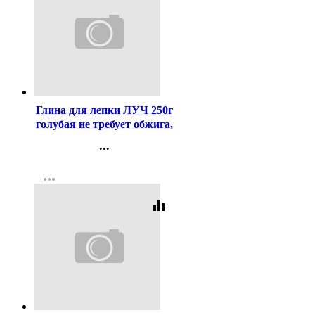
Код:
408720
Глина для лепки ЛУЧ 250г
голубая не требует обжига,
затвердевает на воздухе
...
арт.32С 2134-08
Контакты
more_horiz
Регистрация
equalizer
Код:
367307