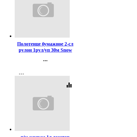
Код:
433766
Полотенце бумажное 2-сл
рулон 1рул/уп 30м Snow
Lama белое
...
Контакты
more_horiz
Регистрация
equalizer
Код:
410047