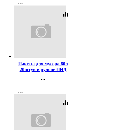
more_horiz
Регистрация
equalizer
Код:
416408
Пакеты для мусора 60л
20штук в рулоне ПНД
черные 8 микрон Пчела
...
Контакты
more_horiz
Регистрация
equalizer