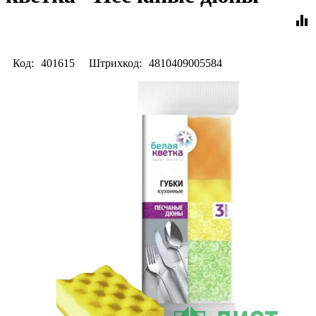
equalizer
Код:
401615
Штрихкод:
4810409005584