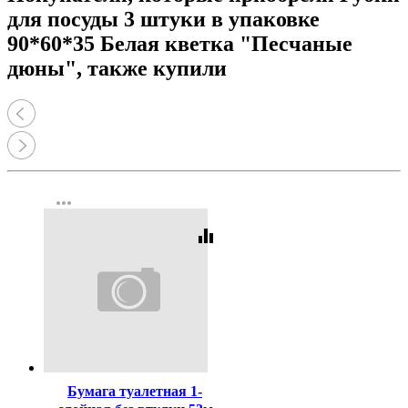
для посуды 3 штуки в упаковке
90*60*35 Белая кветка "Песчаные
дюны", также купили
more_horiz
equalizer
Код:
3911
Бумага туалетная 1-