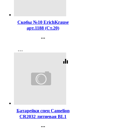
Код:
16199
Скобы №10 ErichKrause
арт.1188 (Ст.20)
...
Контакты
more_horiz
Регистрация
equalizer
Код:
36869
Батарейки спец Camelion
CR2032 литиевая BL1
(цена за штуку)
...