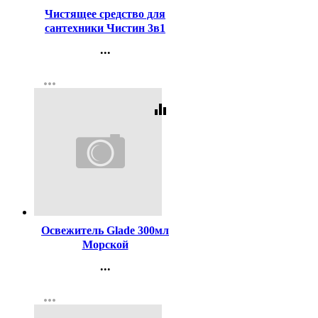
Чистящее средство для
сантехники Чистин 3в1
750мл с хлором
...
Контакты
more_horiz
Регистрация
equalizer
Код:
406786
Освежитель Glade 300мл
Морской
...
Контакты
more_horiz
Регистрация