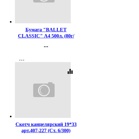
Код:
421
Бумага "BALLET
CLASSIC" А4 500л. (80г/
м2, белизна CIE 153%)
...
(Светогорский ЦБК) (Ст.5)
Контакты
more_horiz
Регистрация
equalizer
Код:
2126
Скотч канцелярский 19*33
арт.407-227 (Ст. 6/300)