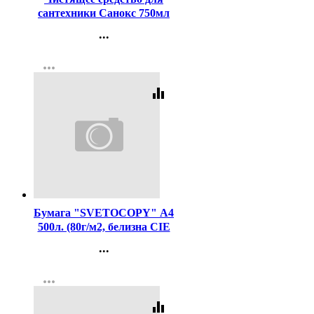
сантехники Санокс 750мл
Антиржавчина
...
Контакты
more_horiz
Регистрация
equalizer
Код:
462
Бумага "SVETOCOPY" А4
500л. (80г/м2, белизна CIE
146%) (Светогорский ЦБК)
...
(Ст.5)
Контакты
more_horiz
Регистрация
equalizer