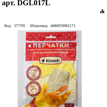
арт. DGL017L
equalizer
Код:
377705
Штрихкод:
4680059982173