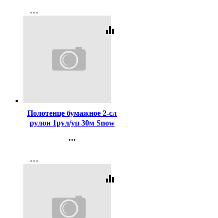
Контакты
more_horiz
Регистрация
equalizer
Код:
433766
Полотенце бумажное 2-сл
рулон 1рул/уп 30м Snow
Lama белое
...
Контакты
more_horiz
Регистрация
equalizer