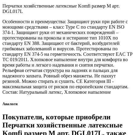
Перчатки хозяйственные латексные Komfi размер M арт.
DGL017L
Особенности и преимущества: Защищают руки при работе с
моющими средствами – класс Type С по стандарту EN ISO
374-1. Защищают руки от механических повреждений –
протестированы на проколы и истирание тип 1010Х по
стандарту EN 388. Защищают от бактерий, возбудителей
грибковых заболеваний и вирусов. Протестированы по
стандарту EN 374-5 на герметичность. Соответствуют EAC ТР
ТС 019/2011. Хлопковое напыление внутри для комфорта во
время работы и легкого надевания и снятия перчатки.
Рельефная сетчатая структура на ладонях и пальцах для
надежного захвата. Ровный обрез манжеты. Не пахнут
резиной. Можно стирать и сушить. СЕ Категория III -
максимальная защита от рисков по европейским стандартам.
Состав: Натуральный латекс, Хлопковое напыление
Аналоги
Покупатели, которые приобрели
Перчатки хозяйственные латексные
Komfi размер M арт. DGL017L, также