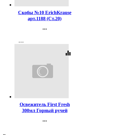
Скобы №10 ErichKrause
арт.1188 (Ст.20)
...
Контакты
more_horiz
Регистрация
equalizer
Код:
434084
Освежитель First Fresh
300мл Горный ручей
(Ст.12)
...
Контакты
Регистрация