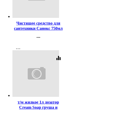
Код:
258950
Чистящее средство для
сантехники Санокс 750мл
Антиржавчина
...
Контакты
more_horiz
Регистрация
equalizer
Код:
410047
т/м жидкое 1л дозатор
Cream Soap груша и
йогурт (крем) Pro-Brite
...