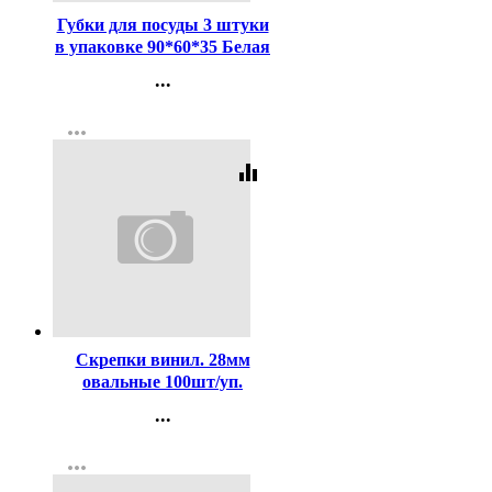
Губки для посуды 3 штуки
в упаковке 90*60*35 Белая
кветка "Песчаные дюны"
...
Контакты
more_horiz
Регистрация
equalizer
Код:
98649
Скрепки винил. 28мм
овальные 100шт/уп.
deVENTE цветные
...
арт.4135324
Контакты
more_horiz
Регистрация