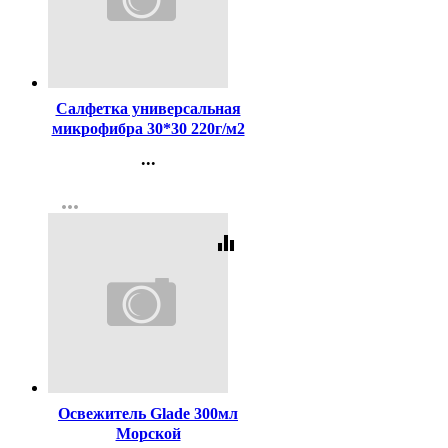
Код:
437731
Салфетка универсальная
микрофибра 30*30 220г/м2
б/уп бежевая арт.55-0323
...
Контакты
more_horiz
Регистрация
equalizer
Код:
406786
Освежитель Glade 300мл
Морской