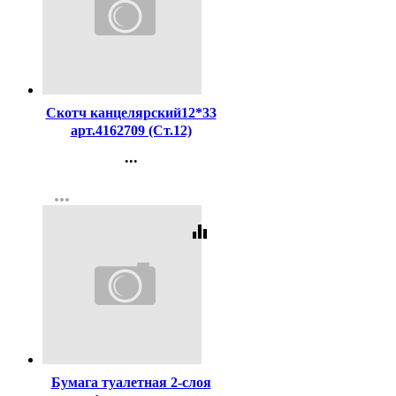
Код:
216416
Скотч канцелярский12*33
арт.4162709 (Ст.12)
...
Контакты
more_horiz
Регистрация
equalizer
Код:
255921
Бумага туалетная 2-слоя