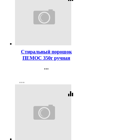
Код:
75580
Стиральный порошок
ПЕМОС 350г ручная
стирка
...
Контакты
more_horiz
Регистрация
equalizer
Код:
401615