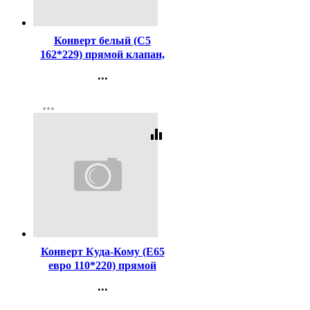
Код:
1487
Конверт белый (С5
162*229) прямой клапан,
стрип, 80г арт.2786
...
Контакты
more_horiz
Регистрация
equalizer
Код:
4134
Конверт Куда-Кому (Е65
евро 110*220) прямой
клапан, стрип, 80г (без
...
внутр.запечатки) арт.1815
Контакты