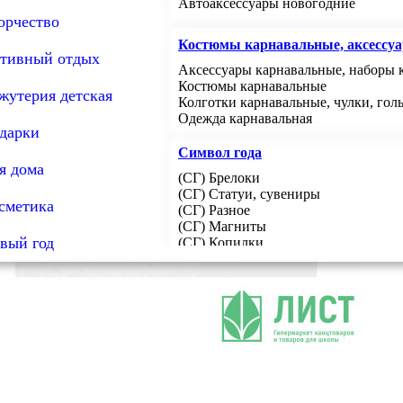
Канцтовары для офиса
Посуда и аксессуары
Канцтовары школьные
Книги
Автоаксессуары новогодние
Текстиль подарочный
Шкатулка-сейф
Товары для путешествий
Кресла для геймеров
Наборы для волос
Утюги
орчество
Фотобумага
Продукция штемпельная
Посуда одноразовая
Принадлежности для рисования
Энциклопедии
Модели коллекционные
Порошки стиральные, кондиционе
Полотенца
Наклейки адресные
Дыроколы, степлеры, скобы
Наборы настольные, подставки
Литература развивающая
Наборы офисные настольные
Костюмы карнавальные, аксессу
Пылесосы
Текстиль для кухни
Кондиционеры для белья
тивный отдых
Пленка
Зажимы, кнопки, скрепки, булавки,
Пластилин, аксессуары для лепки
Литература художественная
Наборы подарочные
Товары для упаковки
Текстиль с приколом
Аксессуары карнавальные, наборы 
Отбеливатели и пятновыводители
Клей
Доски детские
Анкеты, дневники, сонники, кукл
Подушки декоративные, чехлы, пл
Ленты упаковочные для ручной упа
Костюмы карнавальные
Порошки стиральные
Ножницы, канцелярские ножи
Ножницы детские
жутерия детская
Калькуляторы
Микроволновые печи,мультивар
Сувениры
Пакеты упаковочные
Колготки карнавальные, чулки, гол
Наборы, подставки настольные
Пособия наглядные (сч.палочки, вее
Раскраски
Товары для бани и сауны
Плёнка стрейч для ручной и машин
Одежда карнавальная
Средства чистящие
Корректоры для текста
Калькуляторы карманные
Глобусы, карты
Статуэтки, сувениры
дарки
Шпагаты, нитки
Раскраски с наклейками
Лотки для бумаг, корзины
Калькуляторы научные
Обложки для тетрадей, книг
Сувениры с приколом
Текстиль для бани
Весы
Средства для кухни
Раскраски водные
Символ года
Скотч канцелярский, диспенсеры
Калькуляторы настольные
Мел
Брелоки, подвески
Наборы банные
Средства по уходу за коврами и ме
Раскраски карандашами, фломастер
я дома
Фототовары
Ложки сувенирные
(СГ) Брелоки
Средства для мытья пола
Раскраски обучающие
Блендеры,миксеры
Продукция бумажная для офиса
Материалы расходные для оргтех
Учебники школьные
Куклы
Фоторамки
(СГ) Статуи, сувениры
Средства для мытья посуды
Раскраски-антистресс, невидимки
сметика
Копилки
(СГ) Разное
Блинницы
Средства для сантехники и дезинф
Бумага для чертёжных и копировал
Картриджи для струйных принтеро
Учебники, методические пособия
Канцтовары подарочные
(СГ) Магниты
Вафельницы
Средства по уходу за стёклами и зе
Бумага для заметок
Картриджи для лазерных принтеров
Рабочие тетради, атласы, словари
Продукция бумажная и диспенсе
Магниты
Наглядные пособия, наклейки
вый год
(СГ) Копилки
Соковыжималки
Средства универсальные для разли
Бланки бухгалтерские, книги
Картриджи для матричных принтер
(СГ) Игрушки мягкие
Тостеры
Бумага туалетная, полотенца
Ролики и чековая лента
Материалы расходные для ризограф
Пособия дидактические
Принадлежности письменные для
(СГ) Игрушки музыкальные
Мясорубки
Диспенсеры, дозаторы, сушилки
Этикетки и ценники
Плакаты
Миксеры
Салфетки
Ежедневники, планинги, календари
Носители информации
Наборы ручек
Наклейки
Блендеры
Товары гигиенические
Упаковка для подарков
Грамоты, дипломы
Линейки, угольники, транспортиры,
Карточки обучающие
Карты памяти SD, MicroSD
Конверты и пакеты
Ластики детские
Бумага для упаковки
Флеш-накопители USB, сувенирны
Товары из пластика
Готовальни, циркули
Светоотражатели
Коробки подарочные
Аксессуары для носителей информ
Наборы чернографитных карандаш
Мешки, носки, варежки для подарк
Посуда из ПВХ
Оборудование демонстрационное
Диски, дискеты
Светоотражатели наклейки
Точилки детские
Ленты и банты для упаковки
Системы хранения
Флеш-накопители USB
Светоотражатели брелки, значки
Доски офисные
Карандаши цветные
Пакеты подарочные
Вешалки (плечики)