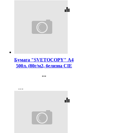
equalizer
Код:
462
Бумага "SVETOCOPY" А4
500л. (80г/м2, белизна CIE
146%) (Светогорский ЦБК)
...
(Ст.5)
Контакты
more_horiz
Регистрация
equalizer