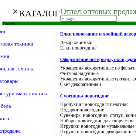
Отдел оптовых прода
menu
close
КАТАЛОГ
КАТАЛОГ
Найти
ис
Бумага для офисной техники
Стиральные машины
Мыло жидкое, туалетное, хозяйст
Брошюровщики, ламинаторы, ре
Инвентарь уборочный
Барбекю, решетки, шампуры
Вешалки
Галантерея школьная
Игры, игрушки
Атрибутика наградная
Банты праздничные
Автоаксессуары
Интерьер
Мыло, сувенирные наборы из мы
Елки новогодние и хвойный деко
Вход
person
Регистрация
Бумага для плоттеров
Мыло хозяйственное
Материалы расходные для переплет
Принадлежности для туалетных ко
Папки, портфели школьные
Косметика для девочек
Автоэлектроника
Цветы, флористика
Букеты из мыла, мыльные лепестки
Декор хвойный
товая техника
Бумага писчая, газетная
Мыло жидкое
Входные коврики и напольные пок
Рюкзаки школьные
Игрушки для мальчиков
Товар сопутствующий
Вазы
Мыло
Елки новогодние
Чайники,термопоты
Наборы инструментов
Мебель для школьников
Зажимы, невидимки, шпильки
Комплексы спортивные детские
0
товара(ов) на сумму
Бумага плотная
Мыло туалетное
Ткани технические и полотенца ма
Пеналы школьные
Игры развивающие
Подушки, пледы для авто
Наклейки
Клавиатуры, мыши, коврики
shopping_cart
мия
Чайники
0 руб.
Бумага форматная
Губки, салфетки для уборки
Сумки для сменной обуви
Пазлы
Аксессуары внутрисалонные
Ароматика
Оформление интерьера, окон, зда
Наборы подарочные косметическ
Термопоты
Клавиатуры
Фляжки, бутылки
Кресла детские
Ободки
Бумага цветная
Инвентарь для уборки
Сумки пластиковые
Конструкторы
Картины, постеры, панно
Средства по уходу за обувью и од
Кофеварки
Коврики
Украшения декоративные из фольги,
исная техника
Главная
Пакеты для мусора
Сумки молодежные
Игрушки для девочек
Ключницы, вешалки
Товары для праздника
Наборы подарочные детские
Фигуры надувные
»
Офис
Перчатки и рукавицы
Фартуки и нарукавники
Корзины, шкатулки, сундуки
Принадлежности письменные и ч
Наборы подарочные мужские
Упаковка для подарков
Украшения декоративные грозди, к
Радиаторы, тепловентиляторы, 
Мультимедиа
»
Продукция бумажная для офиса
Компасы
Кресла для персонала / операторс
Броши, галстуки
зтовары
Ткани технические и полотенца
Свечи, подсвечники
Товары для детского творчества
Освежители воздуха
Карандаши чернографитные / меха
Шары
Свет декоративный
»
Конверты и пакеты
Товары для дома
Продукция бумажная, школьная
Радиаторы
Фото, видео, веб-камеры
Стержни, чернила, тушь
Вырашивание растений
Продукция печатная
Средства косметические
Освежители воздуха
Товары под заказ
я туризма и пикника
Тепловентиляторы
Аксессуары к мобильным устройст
Термопосуда
Стулья офисные
Крабы
Посуда
Ручки
Дневники
Рукоделие, скрапбукинг
Аксессуары для праздника
Диспенсеры и сменные баллоны аэ
Сувениры новогодние
Конверт белый (Е65 евро 110*2
Вентиляторы
Гаджеты и аксессуары
Маркеры
Блокноты, записные книги
Рисование
Открытки
Электротовары и освещение
Наборы чайные, кофейные
Колонки
Туалетная вода
Продукция новогодняя печатная
бель
Линейки
Альбомы, папки для черчения, ватм
Поделки из различных материалов
Сервировка стола
Средства моющие профессиональ
Бокалы, рюмки, фужеры, стопки
Фонарики
Комплектующие для кресел
Резинки
Наушники, гарнитуры, микрофоны
Подарки новогодние
Ластики
Светильники
Тетради
Лепка
Фены
Принадлежности кухонные и инст
Сувениры новогодние, статуи, коп
Средства моющие профессиональные P
Точилки
Батарейки
Расписание уроков, закладки, порт
Изготовление свечей, мыловарение
ола
Графины, штофы, мини бары
Бизнес сувениры
Наборы новогодние для творчества
Средства моющие профессиональны
Средства чистящие
Роллеры, линеры
Лампы
Наборы картона, бумаги
Опыты, фокусы
Миски, тарелки, салатники
Наборы для пикника
Кресла для руководителей
Диадемы, короны
Игрушки новогодние музыкальные
Средства моющие профессиональн
Утюги
Глобусы, глобус-бары
Код:
1475
Штрихкод:
2000000014753
спродажа
Игрушки новогодние декоративные
Средства моющие профессиональн
Маятники
Отпариватели
Фотобумага, пленка для печати