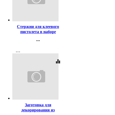
Код:
279219
Стержни для клеевого
пистолета в наборе
11мм*200 мм 6 штук
...
deVENTE прозрачные
Контакты
арт.4181900
more_horiz
Регистрация
equalizer
Код:
416069
Заготовка для
декорирования из