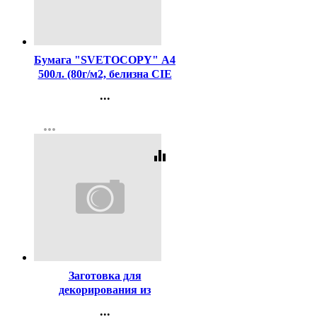
Код:
462
Бумага "SVETOCOPY" А4
500л. (80г/м2, белизна CIE
146%) (Светогорский ЦБК)
...
(Ст.5)
Контакты
more_horiz
Регистрация
equalizer
Код:
373168
Заготовка для
декорирования из
пенополистирола Эллипсы
...