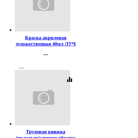
Код:
141496
Краска акриловая
художественная 40мл ЛУЧ
белая арт.23С1458-08
...
Контакты
more_horiz
Регистрация
equalizer
Код:
3434
Трудовая книжка
(вкладыш) нового образца