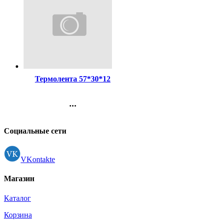
Код:
255710
Термолента 57*30*12
...
Контакты
Регистрация
Социальные сети
VKontakte
Магазин
Каталог
Корзина