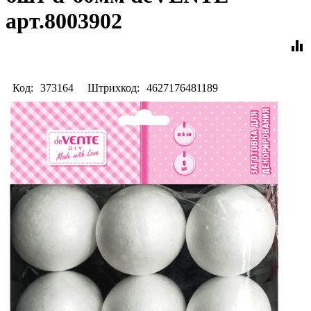
арт.8003902
equalizer
Код:
373164
Штрихкод:
4627176481189