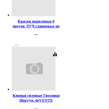
Код:
106584
Краски акриловые 6
цветов ЛУЧ глянцевые по
20 мл арт.22С 1408-08
...
Контакты
more_horiz
Регистрация
equalizer
Код:
107124
Кнопки силовые Гвоздики
50шт/уп. deVENTE
цветные арт.4132401
...