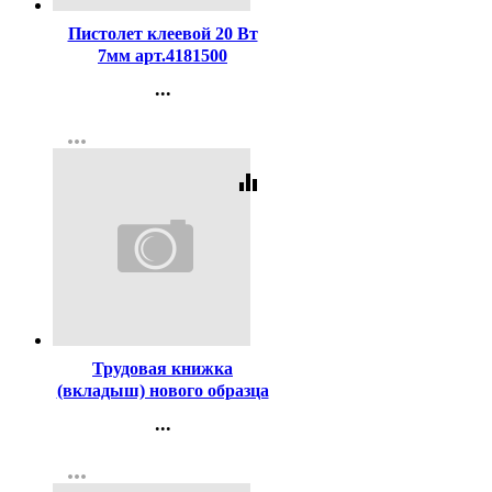
Пистолет клеевой 20 Вт
7мм арт.4181500
...
Контакты
more_horiz
Регистрация
equalizer
Код:
3434
Трудовая книжка
(вкладыш) нового образца
...
Контакты
more_horiz
Регистрация