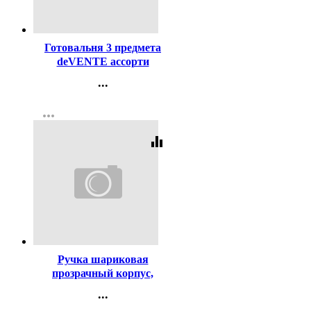
Код:
169079
Готовальня 3 предмета
deVENTE ассорти
арт.5093623
...
Контакты
more_horiz
Регистрация
equalizer
Код:
619
Ручка шариковая
прозрачный корпус,
резиновый упор (MC Gold)
...
синий, 0,5мм, масло