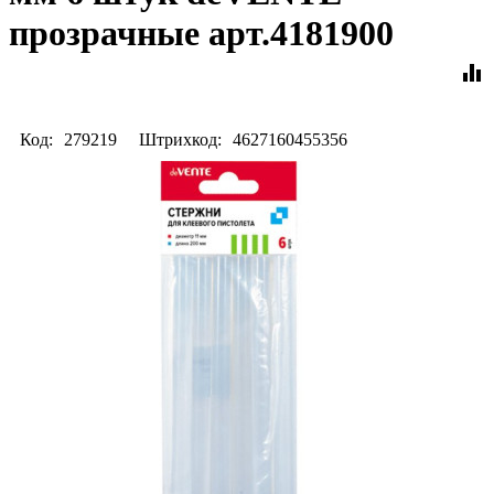
прозрачные арт.4181900
equalizer
Код:
279219
Штрихкод:
4627160455356