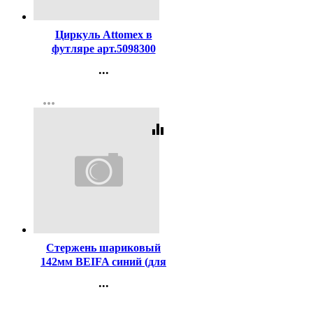
Код:
119238
Циркуль Attomex в
футляре арт.5098300
...
Контакты
more_horiz
Регистрация
equalizer
Код:
448
Стержень шариковый
142мм BEIFA синий (для
ручек код 447) арт.АА134-
...
BL
Контакты