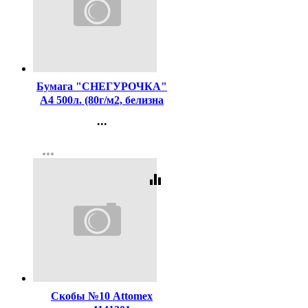
Код:
419
Бумага "СНЕГУРОЧКА"
А4 500л. (80г/м2, белизна
CIE 146%) (АО "СЛПК"I)
...
(Ст.5)
Контакты
more_horiz
Регистрация
equalizer
Код:
131049
Скобы №10 Attomex