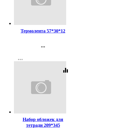
Код:
255710
Термолента 57*30*12
...
Контакты
more_horiz
Регистрация
equalizer
Код:
15848
Набор обложек для
тетради 209*345