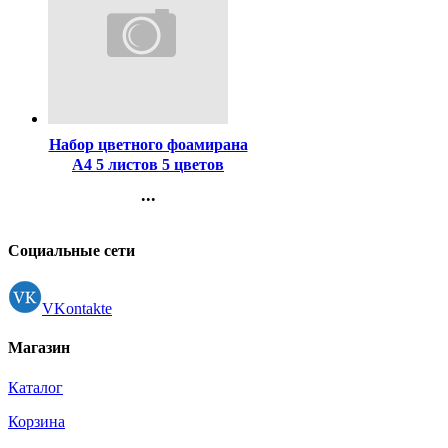
Код:
253857
Набор цветного фоамирана
А4 5 листов 5 цветов
deVENTE толщина 2 мм с
...
блестками арт.8040779
Контакты
Регистрация
Социальные сети
VKontakte
Магазин
Каталог
Корзина