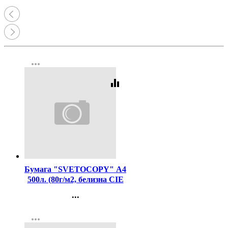
more_horiz
equalizer
Код:
462
Бумага "SVETOCOPY" А4
500л. (80г/м2, белизна CIE
146%) (Светогорский ЦБК)
...
(Ст.5)
Контакты
more_horiz
Регистрация