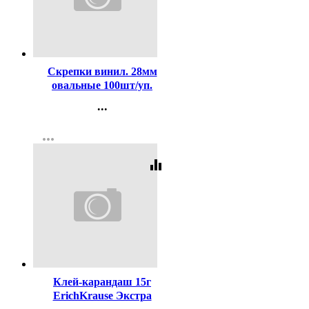
Код:
98649
Скрепки винил. 28мм
овальные 100шт/уп.
deVENTE цветные
...
арт.4135324
Контакты
more_horiz
Регистрация
equalizer
Код:
20630
Клей-карандаш 15г
ErichKrause Экстра