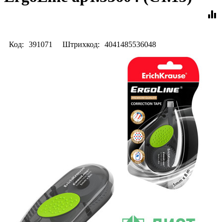
equalizer
Код:
391071
Штрихкод:
4041485536048