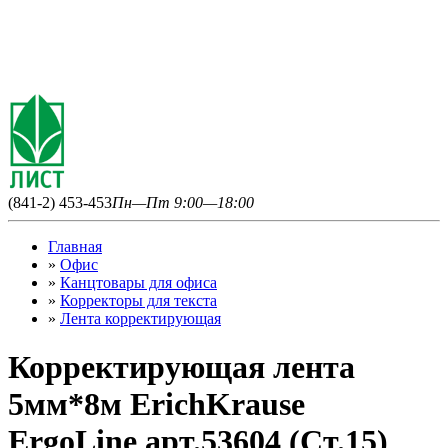
(841-2) 453-453
Пн—Пт 9:00—18:00
Главная
»
Офис
»
Канцтовары для офиса
»
Корректоры для текста
»
Лента корректирующая
Корректирующая лента
5мм*8м ErichKrause
ErgoLine арт.53604 (Ст.15)