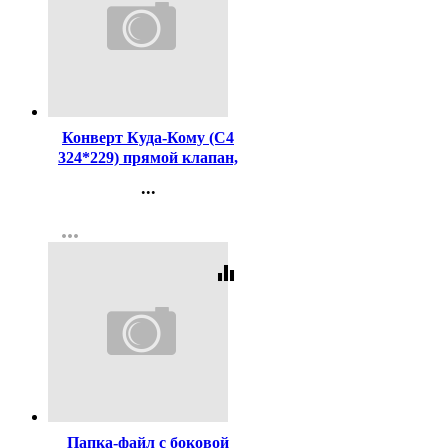
Код:
139049
Конверт Куда-Кому (С4
324*229) прямой клапан,
стрип, 90г(с внутренней
...
серой запечаткой)
Контакты
more_horiz
Регистрация
equalizer
Код:
359794
Папка-файл с боковой