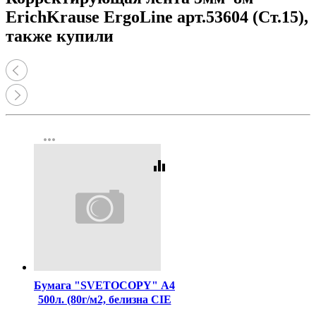
ErichKrause ErgoLine арт.53604 (Ст.15),
также купили
more_horiz
equalizer
Код:
462
Бумага "SVETOCOPY" А4
500л. (80г/м2, белизна CIE
146%) (Светогорский ЦБК)