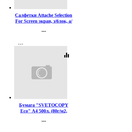
Код:
21551
Салфетки Attache Selection
For Screen экран, з/блок, а/
стат,100 шт
...
Контакты
more_horiz
Регистрация
equalizer
Код:
382201
Бумага "SVETOCOPY
Eco" А4 500л. (80г/м2,
белизна ISO 60 %)
...
(Светогорский ЦБК) (Ст.5)
Контакты