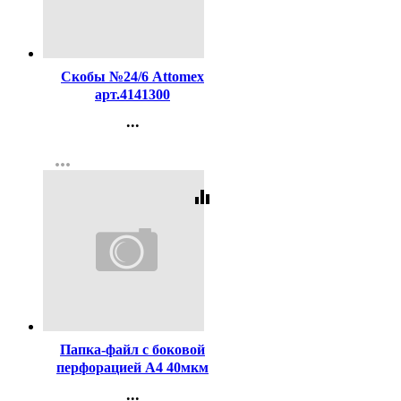
Код:
98561
Скобы №24/6 Attomex
арт.4141300
...
Контакты
more_horiz
Регистрация
equalizer
Код:
341305
Папка-файл с боковой
перфорацией А4 40мкм
гладкие КОМПЛЕКТ
...