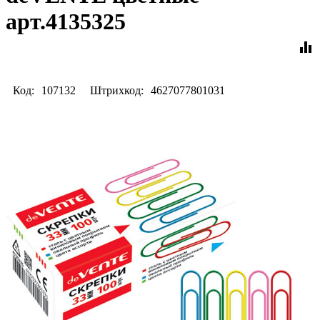
арт.4135325
equalizer
Код:
107132
Штрихкод:
4627077801031