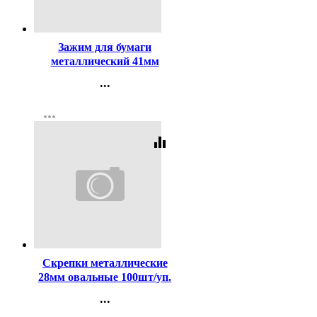
Код:
65219
Зажим для бумаги
металлический 41мм
черный арт.SBC41/4131304
...
Контакты
more_horiz
Регистрация
equalizer
Код:
334
Скрепки металлические
28мм овальные 100шт/уп.
без покрытия Globus
...
арт.C28-100
Контакты