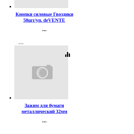
Код:
107124
Кнопки силовые Гвоздики
50шт/уп. deVENTE
цветные арт.4132401
...
Контакты
more_horiz
Регистрация
equalizer
Код:
121
Зажим для бумаги
металлический 32мм
черный арт. SBC32/4131303
...
Контакты