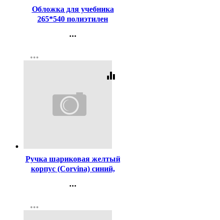
Обложка для учебника
265*540 полиэтилен
150мкм универсальная
...
ПЕТЕРСОН М арт У 265
Контакты
more_horiz
Регистрация
equalizer
Код:
2996
Ручка шариковая желтый
корпус (Corvina) синий,
1,0мм арт.40163-G/С
...
Контакты
more_horiz
Регистрация