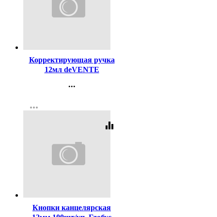
Код:
121663
Корректирующая ручка
12мл deVENTE
металлический
...
наконечник арт.4061109
Контакты
more_horiz
Регистрация
equalizer
Код:
387687
Кнопки канцелярская