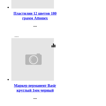
Код:
253808
Пластилин 12 цветов 180
грамм Attomex
Классический картонная
...
коробка арт 8042826
Контакты
more_horiz
Регистрация
equalizer
Код:
428071
Маркер перманент Basir
круглый 1мм черный
арт.МС-9500 (Ст.12)
...
Контакты