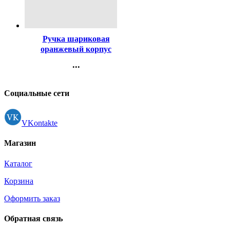
Код:
80194
Ручка шариковая
оранжевый корпус
(ErichKrause) R-301 Охра
...
(Orange) синий, 0,7мм
Контакты
арт.43194 (Ст.50)
Регистрация
Социальные сети
VKontakte
Магазин
Каталог
Корзина
Оформить заказ
Обратная связь