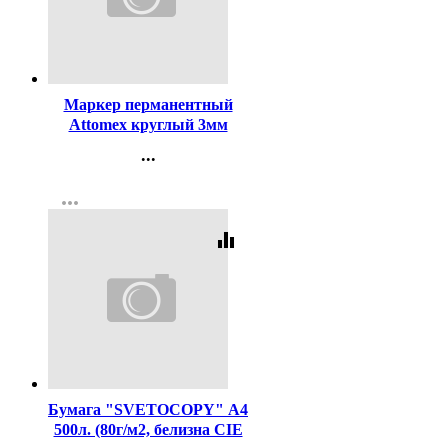
Код:
140853
Маркер перманентный
Attomex круглый 3мм
черный арт.5043501
...
Контакты
more_horiz
Регистрация
equalizer
Код:
462
Бумага "SVETOCOPY" А4
500л. (80г/м2, белизна CIE