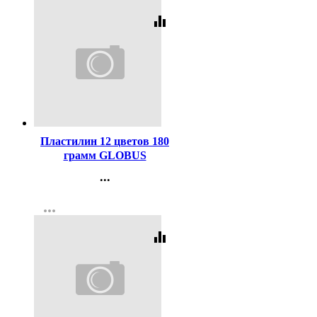
equalizer
Код:
330423
Пластилин 12 цветов 180
грамм GLOBUS
классический повышенной
...
мягкости арт ПЛ12Д
Контакты
more_horiz
Регистрация
equalizer