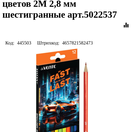
цветов 2М 2,8 мм
шестигранные арт.5022537
equalizer
Код:
445503
Штрихкод:
4657821582473