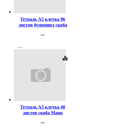
Код:
329419
Тетрадь А5 клетка 96
листов бумвинил скоба
Hatber Металлик Мята арт
...
96Т5бвВ1
Контакты
more_horiz
Регистрация
equalizer
Код:
4453
Тетрадь А5 клетка 48
листов скоба Маяк
бумвинил синий арт Т-5048
...
Б2
Контакты