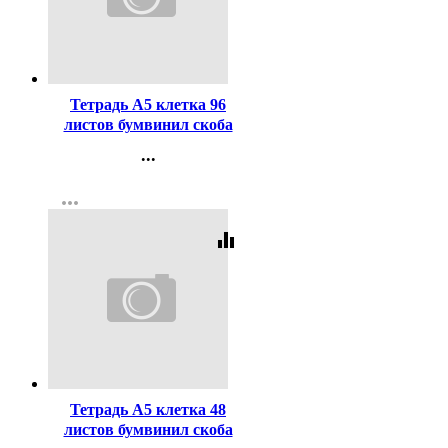
Код:
308043
Тетрадь А5 клетка 96
листов бумвинил скоба
Hatber Металлик Зеленая
...
арт 96Т5бвВ1
Контакты
more_horiz
Регистрация
equalizer
Код:
411885
Тетрадь А5 клетка 48
листов бумвинил скоба