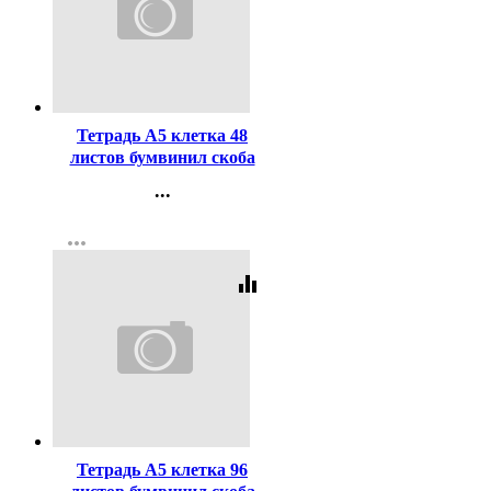
Код:
270310
Тетрадь А5 клетка 48
листов бумвинил скоба
Hatber Металлик Черная
...
арт 48Т5бвВ1
Контакты
more_horiz
Регистрация
equalizer
Код:
308042
Тетрадь А5 клетка 96