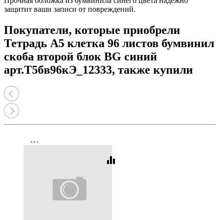
Прочная обложка из бумвинила синего цвета надежно
защитит ваши записи от повреждений.
Покупатели, которые приобрели
Тетрадь А5 клетка 96 листов бумвинил
скоба второй блок BG синий
арт.Т5бв96кЭ_12333, также купили
more_horiz
equalizer