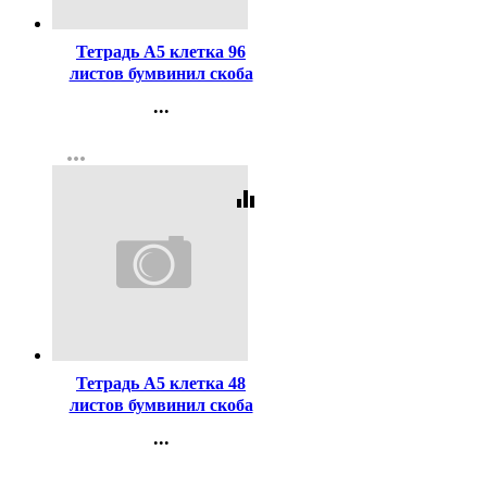
Код:
433270
Тетрадь А5 клетка 96
листов бумвинил скоба
второй блок BG зеленый
...
арт.Т5бв96кЭ_12334
Контакты
more_horiz
Регистрация
equalizer
Код:
432508
Тетрадь А5 клетка 48
листов бумвинил скоба
второй блок BG синий
...
арт.Т5бв48кЭ_12318
Контакты