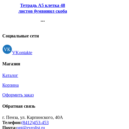
Тетрадь А5 клетка 48
листов бумвинил скоба
Hatber Металлик Кроко
...
Красный арт 48Т5бвВ1
Контакты
Регистрация
Социальные сети
VKontakte
Магазин
Каталог
Корзина
Оформить заказ
Обратная связь
г. Пенза, ул. Карпинского, 40А
Телефон:
(8412)453-453
Почта:
opt@evrolist.ru