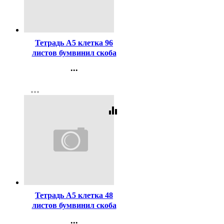
Код:
290141
Тетрадь А5 клетка 96
листов бумвинил скоба
Hatber Металлик Черная
...
арт 96Т5бвВ1
Контакты
more_horiz
Регистрация
equalizer
Код:
406231
Тетрадь А5 клетка 48
листов бумвинил скоба
Hatber Металлик
...