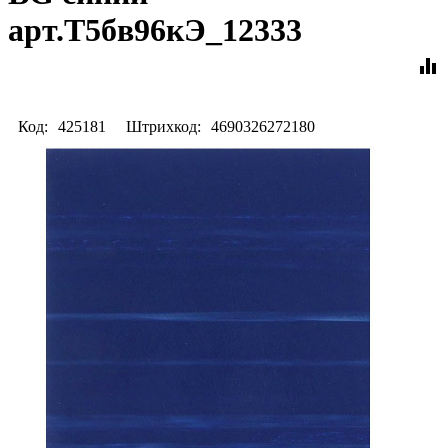
арт.Т5бв96кЭ_12333
equalizer
Код:
425181
Штрихкод:
4690326272180