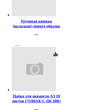
Код:
3434
Трудовая книжка
(вкладыш) нового образца
...
Контакты
more_horiz
Регистрация
equalizer
Код:
7981
Папка для акварели А3 10
листов ГОЗНАК С-Пб 200г/
м2, ФЛОРА арт.ПА3/10
...