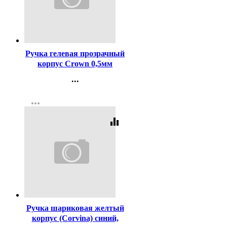
Код:
1699
Ручка гелевая прозрачный
корпус Crown 0,5мм
чёрная
...
Контакты
more_horiz
Регистрация
equalizer
Код:
2996
Ручка шариковая желтый
корпус (Corvina) синий,