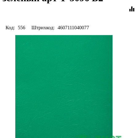
equalizer
Код:
556
Штрихкод:
4607111040077