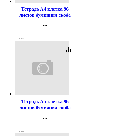
Тетрадь А4 клетка 96
листов бумвинил скоба
Маяк Зеленыйарт Т4096
...
Б2
Контакты
more_horiz
Регистрация
equalizer
Код:
310595
Тетрадь А5 клетка 96
листов бумвинил скоба
Маяк синий арт Т-5096 Б2
...
Контакты
more_horiz
Регистрация