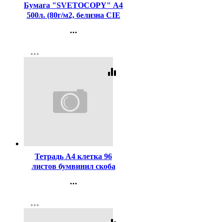
Бумага "SVETOCOPY" А4
500л. (80г/м2, белизна CIE
146%) (Светогорский ЦБК)
...
(Ст.5)
Контакты
more_horiz
Регистрация
equalizer
Код:
64323
Тетрадь А4 клетка 96
листов бумвинил скоба
Маяк Синий арт Т-4096 Б2
...
Контакты
more_horiz
Регистрация