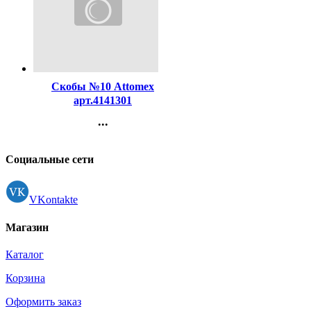
Код:
131049
Скобы №10 Attomex
арт.4141301
...
Контакты
Регистрация
Социальные сети
VKontakte
Магазин
Каталог
Корзина
Оформить заказ